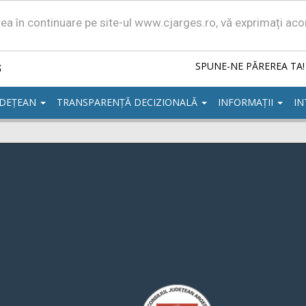
area în continuare pe site-ul www.cjarges.ro, vă exprimați ac
ș
SPUNE-NE PĂREREA TA!
UDEȚEAN
TRANSPARENȚĂ DECIZIONALĂ
INFORMAȚII
IN