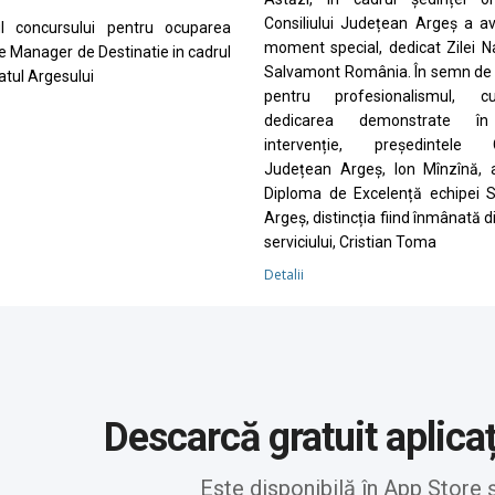
Consiliului Județean Argeș a a
ul concursului pentru ocuparea
moment special, dedicat Zilei N
de Manager de Destinatie in cadrul
Salvamont România. În semn de 
tul Argesului
pentru profesionalismul, cu
dedicarea demonstrate în
intervenție, președintele Co
Județean Argeș, Ion Mînzînă, 
Diploma de Excelență echipei 
Argeș, distincția fiind înmânată d
serviciului, Cristian Toma
Detalii
Descarcă gratuit aplica
Este disponibilă în App Store 