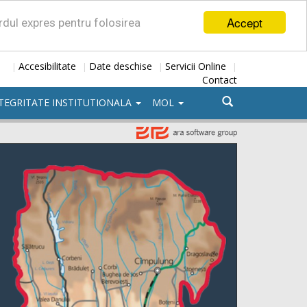
Accept
ordul expres pentru folosirea
Accesibilitate
Date deschise
Servicii Online
|
|
|
|
Contact
TEGRITATE INSTITUTIONALA
MOL