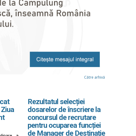
Către arhivă
cat
Rezultatul selecției
 Ziua
dosarelor de înscriere la
nt
concursul de recrutare
pentru ocuparea funcției
de Manager de Destinație
rdinare a