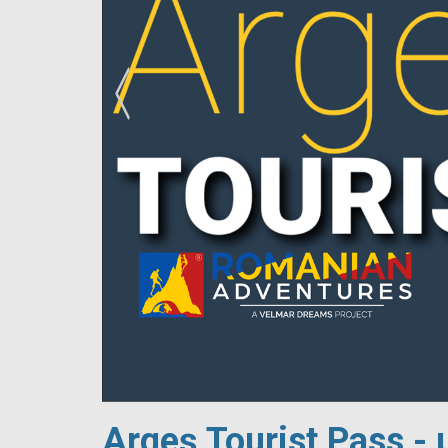
!
Argeș Tourist Pass - 