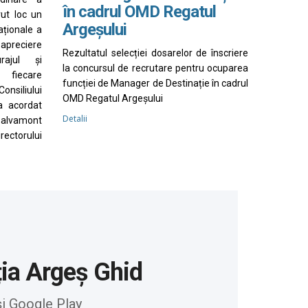
în cadrul OMD Regatul
vut loc un
Argeșului
aționale a
apreciere
Rezultatul selecției dosarelor de înscriere
rajul și
la concursul de recrutare pentru ocuparea
 fiecare
funcției de Manager de Destinație în cadrul
nsiliului
OMD Regatul Argeșului
a acordat
Detalii
Salvamont
irectorului
ția Argeș Ghid
și Google Play