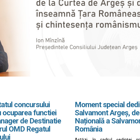
atul concursului
Moment special dedi
 ocuparea functiei
Salvamont Argeș, de
nager de Destinatie
Națională a Salvamo
drul OMD Regatul
România
ului
Astăzi, în cadrul ședinței o