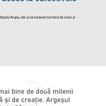
viața 
dețului Argeș, dar și să crească numărul de sosiri și
Biblioteca Jud
satisface inte
Detalii