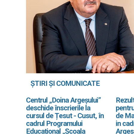
ȘTIRI ȘI COMUNICATE
Centrul „Doina Argeșului”
Rezult
deschide înscrierile la
pentru
cursul de Țesut - Cusut, în
de Ma
cadrul Programului
in ca
Educațional „Școala
Arges