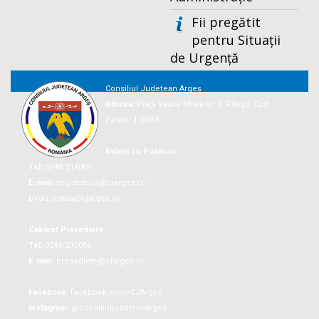
Fii pregătit
pentru Situații
de Urgență
Consiliul Județean Argeș
Adresa:
Piaţa Vasile Milea nr. 1, Piteşti, Cod
Postal: 110053
Relații cu Publicul
Tel:
0248/214009
E-mail:
registratura@cjarges.ro
birou_presa@cjarges.ro
Cabinet Președinte
Tel:
0248/210056
E-mail:
presedinte@cjarges.ro
Facebook:
facebook.com/CJArges
Instagram:
@consiliuljudeteanarges