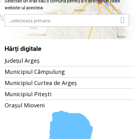
Selectati un oras sau o comuna pentru a fi directionat catre
website-ul acesteia
Hărți digitale
Județul Argeș
Municipiul Câmpulung
Municipiul Curtea de Argeș
Municipiul Pitești
Orașul Mioveni