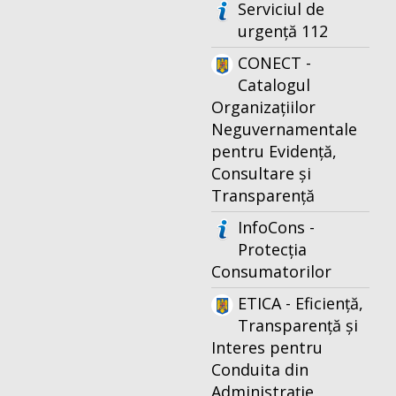
Serviciul de
urgență 112
CONECT -
Catalogul
Organizațiilor
Neguvernamentale
pentru Evidență,
Consultare și
Transparență
InfoCons -
Protecția
Consumatorilor
ETICA - Eficiență,
Transparență și
Interes pentru
Conduita din
Administrație