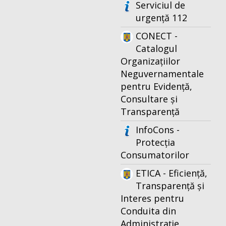
Serviciul de
urgență 112
CONECT -
Catalogul
Organizațiilor
Neguvernamentale
pentru Evidență,
Consultare și
Transparență
InfoCons -
Protecția
Consumatorilor
ETICA - Eficiență,
Transparență și
Interes pentru
Conduita din
Administrație