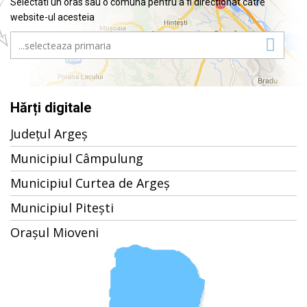
Selectati un oras sau o comuna pentru a fi directionat catre
website-ul acesteia
Hărți digitale
Județul Argeș
Municipiul Câmpulung
Municipiul Curtea de Argeș
Municipiul Pitești
Orașul Mioveni