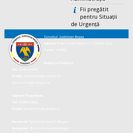
Fii pregătit
pentru Situații
de Urgență
Consiliul Județean Argeș
Adresa:
Piaţa Vasile Milea nr. 1, Piteşti, Cod
Postal: 110053
Relații cu Publicul
Tel:
0248/214009
E-mail:
registratura@cjarges.ro
birou_presa@cjarges.ro
Cabinet Președinte
Tel:
0248/210056
E-mail:
presedinte@cjarges.ro
Facebook:
facebook.com/CJArges
Instagram:
@consiliuljudeteanarges