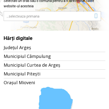
Selectati un oras sau o comuna pentru a fi directionat catre
website-ul acesteia
Hărți digitale
Județul Argeș
Municipiul Câmpulung
Municipiul Curtea de Argeș
Municipiul Pitești
Orașul Mioveni