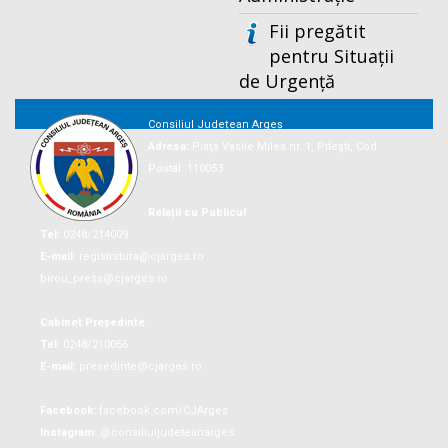
Fii pregătit
pentru Situații
de Urgență
Consiliul Județean Argeș
Adresa:
Piaţa Vasile Milea nr. 1, Piteşti, Cod
Postal: 110053
Relații cu Publicul
Tel:
0248/214009
E-mail:
registratura@cjarges.ro
birou_presa@cjarges.ro
Cabinet Președinte
Tel:
0248/210056
E-mail:
presedinte@cjarges.ro
Facebook:
facebook.com/CJArges
Instagram:
@consiliuljudeteanarges