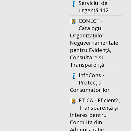
Serviciul de
urgență 112
CONECT -
Catalogul
Organizațiilor
Neguvernamentale
pentru Evidență,
Consultare și
Transparență
InfoCons -
Protecția
Consumatorilor
ETICA - Eficiență,
Transparență și
Interes pentru
Conduita din
Administrație