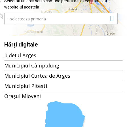
Selectati un oras sau o comuna pentru a fi directionat catre
website-ul acesteia
Hărți digitale
Județul Argeș
Municipiul Câmpulung
Municipiul Curtea de Argeș
Municipiul Pitești
Orașul Mioveni