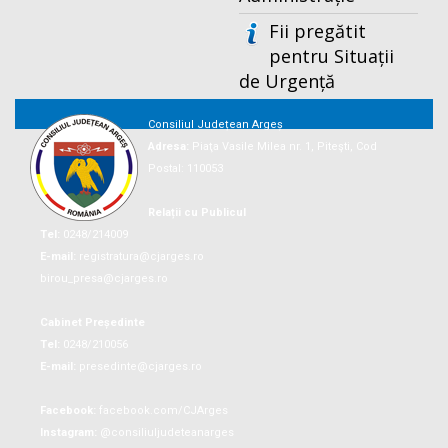
Fii pregătit
pentru Situații
de Urgență
Consiliul Județean Argeș
Adresa:
Piaţa Vasile Milea nr. 1, Piteşti, Cod
Postal: 110053
Relații cu Publicul
Tel:
0248/214009
E-mail:
registratura@cjarges.ro
birou_presa@cjarges.ro
Cabinet Președinte
Tel:
0248/210056
E-mail:
presedinte@cjarges.ro
Facebook:
facebook.com/CJArges
Instagram:
@consiliuljudeteanarges