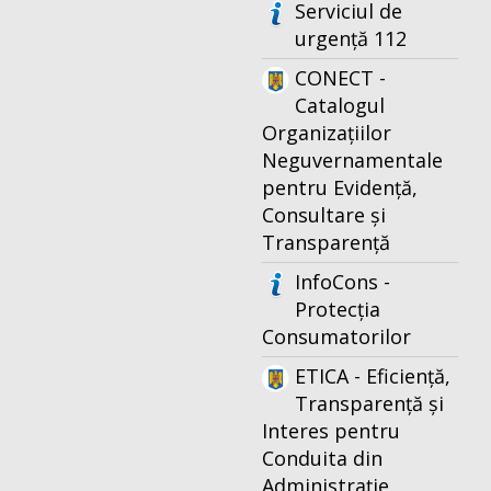
Serviciul de
urgență 112
CONECT -
Catalogul
Organizațiilor
Neguvernamentale
pentru Evidență,
Consultare și
Transparență
InfoCons -
Protecția
Consumatorilor
ETICA - Eficiență,
Transparență și
Interes pentru
Conduita din
Administrație