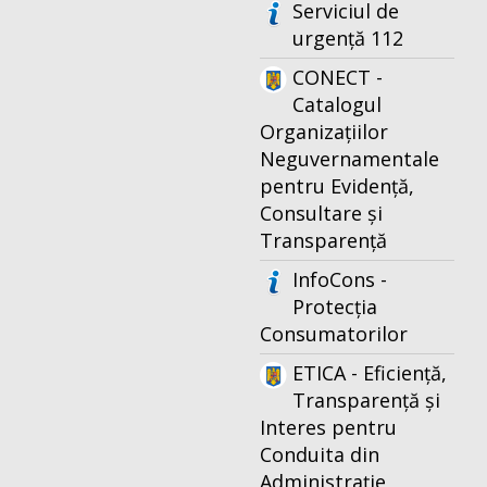
Serviciul de
urgență 112
CONECT -
Catalogul
Organizațiilor
Neguvernamentale
pentru Evidență,
Consultare și
Transparență
InfoCons -
Protecția
Consumatorilor
ETICA - Eficiență,
Transparență și
Interes pentru
Conduita din
Administrație