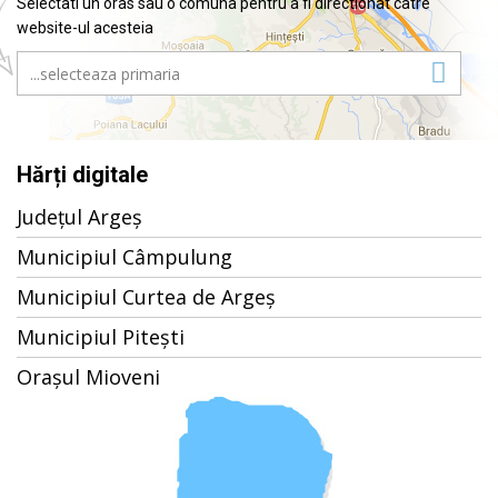
Selectati un oras sau o comuna pentru a fi directionat catre
website-ul acesteia
Hărți digitale
Județul Argeș
Municipiul Câmpulung
Municipiul Curtea de Argeș
Municipiul Pitești
Orașul Mioveni