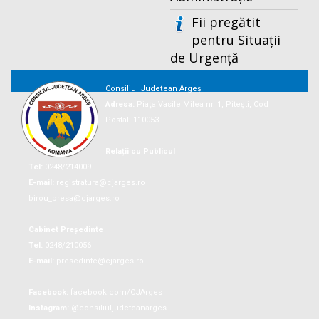
Fii pregătit
pentru Situații
de Urgență
Consiliul Județean Argeș
Adresa:
Piaţa Vasile Milea nr. 1, Piteşti, Cod
Postal: 110053
Relații cu Publicul
Tel:
0248/214009
E-mail:
registratura@cjarges.ro
birou_presa@cjarges.ro
Cabinet Președinte
Tel:
0248/210056
E-mail:
presedinte@cjarges.ro
Facebook:
facebook.com/CJArges
Instagram:
@consiliuljudeteanarges