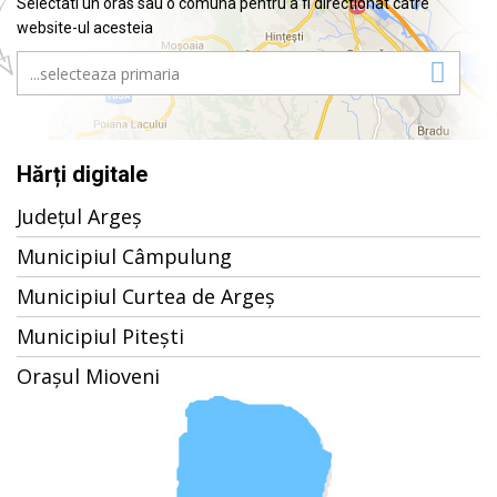
Selectati un oras sau o comuna pentru a fi directionat catre
website-ul acesteia
Hărți digitale
Județul Argeș
Municipiul Câmpulung
Municipiul Curtea de Argeș
Municipiul Pitești
Orașul Mioveni