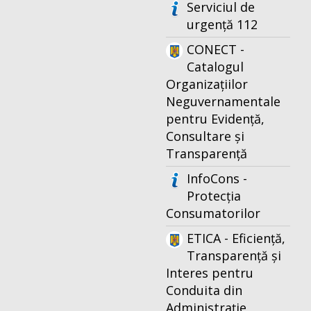
Serviciul de
urgență 112
CONECT -
Catalogul
Organizațiilor
Neguvernamentale
pentru Evidență,
Consultare și
Transparență
InfoCons -
Protecția
Consumatorilor
ETICA - Eficiență,
Transparență și
Interes pentru
Conduita din
Administrație