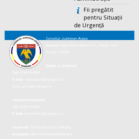
Fii pregătit
pentru Situații
de Urgență
Consiliul Județean Argeș
Adresa:
Piaţa Vasile Milea nr. 1, Piteşti, Cod
Postal: 110053
Relații cu Publicul
Tel:
0248/214009
E-mail:
registratura@cjarges.ro
birou_presa@cjarges.ro
Cabinet Președinte
Tel:
0248/210056
E-mail:
presedinte@cjarges.ro
Facebook:
facebook.com/CJArges
Instagram:
@consiliuljudeteanarges