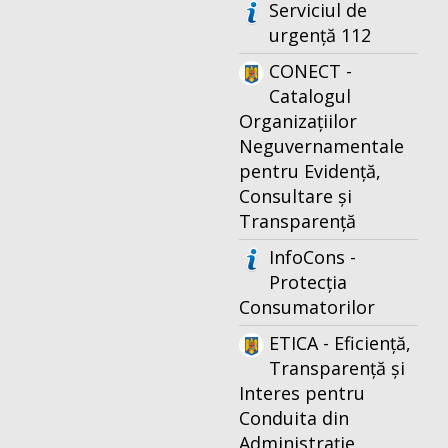
Serviciul de
urgență 112
CONECT -
Catalogul
Organizațiilor
Neguvernamentale
pentru Evidență,
Consultare și
Transparență
InfoCons -
Protecția
Consumatorilor
ETICA - Eficiență,
Transparență și
Interes pentru
Conduita din
Administrație