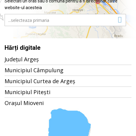
Selectati un oras sau o comuna pentru a fi directionat catre
website-ul acesteia
Hărți digitale
Județul Argeș
Municipiul Câmpulung
Municipiul Curtea de Argeș
Municipiul Pitești
Orașul Mioveni