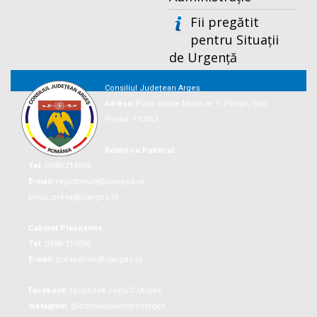
Fii pregătit
pentru Situații
de Urgență
Consiliul Județean Argeș
Adresa:
Piaţa Vasile Milea nr. 1, Piteşti, Cod
Postal: 110053
Relații cu Publicul
Tel:
0248/214009
E-mail:
registratura@cjarges.ro
birou_presa@cjarges.ro
Cabinet Președinte
Tel:
0248/210056
E-mail:
presedinte@cjarges.ro
Facebook:
facebook.com/CJArges
Instagram:
@consiliuljudeteanarges