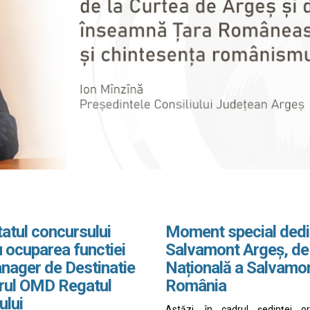
atul concursului
Moment special dedi
 ocuparea functiei
Salvamont Argeș, de
nager de Destinatie
Națională a Salvamo
drul OMD Regatul
România
ului
Astăzi, în cadrul ședinței o