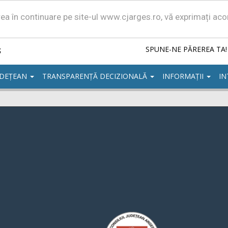
area în continuare pe site-ul www.cjarges.ro, vă exprimați ac
ș
SPUNE-NE PĂREREA TA!
UDEȚEAN
TRANSPARENȚĂ DECIZIONALĂ
INFORMAȚII
IN