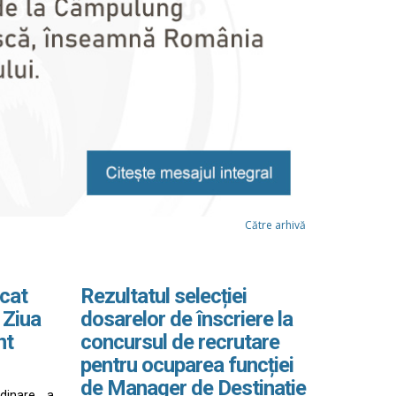
Către arhivă
cat
Rezultatul selecției
 Ziua
dosarelor de înscriere la
nt
concursul de recrutare
pentru ocuparea funcției
de Manager de Destinație
rdinare a