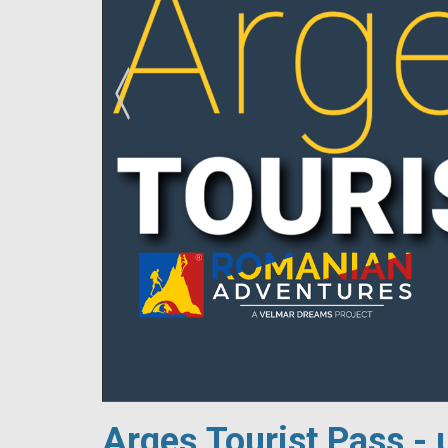
!
Argeș Tourist Pass - 