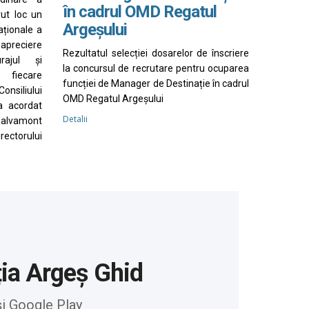
în cadrul OMD Regatul
vut loc un
Argeșului
aționale a
apreciere
Rezultatul selecției dosarelor de înscriere
rajul și
la concursul de recrutare pentru ocuparea
 fiecare
funcției de Manager de Destinație în cadrul
nsiliului
OMD Regatul Argeșului
a acordat
Detalii
Salvamont
irectorului
ția Argeș Ghid
și Google Play