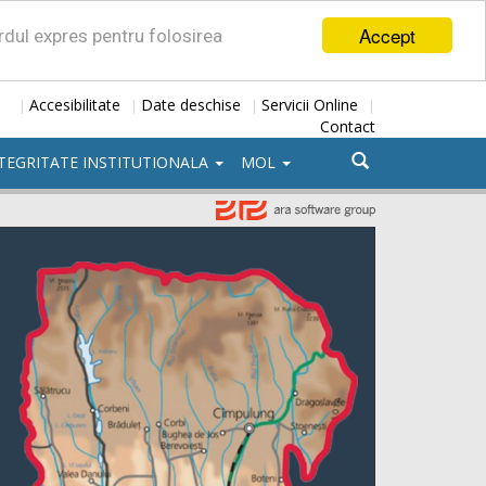
Accept
ordul expres pentru folosirea
Accesibilitate
Date deschise
Servicii Online
|
|
|
|
Contact
TEGRITATE INSTITUTIONALA
MOL