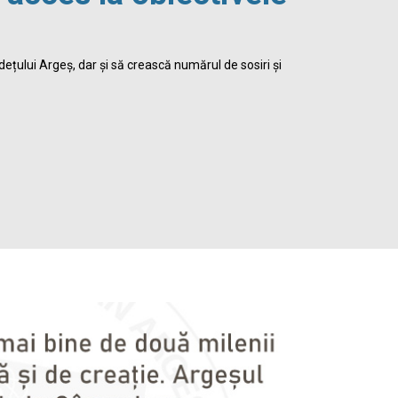
viața 
dețului Argeș, dar și să crească numărul de sosiri și
Biblioteca Jud
satisface inte
Detalii