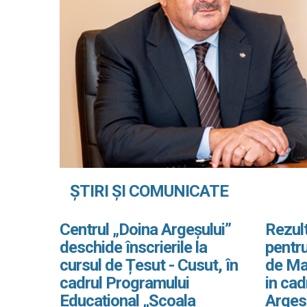
ȘTIRI ȘI COMUNICATE
Centrul „Doina Argeșului”
Rezult
deschide înscrierile la
pentru
cursul de Țesut - Cusut, în
de Ma
cadrul Programului
in ca
Educațional „Școala
Arges