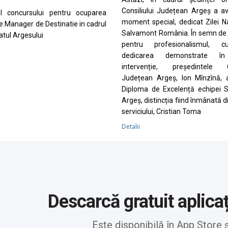
Consiliului Județean Argeș a a
ul concursului pentru ocuparea
moment special, dedicat Zilei N
de Manager de Destinatie in cadrul
Salvamont România. În semn de 
tul Argesului
pentru profesionalismul, cu
dedicarea demonstrate în
intervenție, președintele Co
Județean Argeș, Ion Mînzînă, 
Diploma de Excelență echipei 
Argeș, distincția fiind înmânată d
serviciului, Cristian Toma
Detalii
Descarcă gratuit aplica
Este disponibilă în App Store 