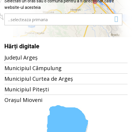
Selectati un oras sau o comuna pentru a fi directionat catre
website-ul acesteia
Hărți digitale
Județul Argeș
Municipiul Câmpulung
Municipiul Curtea de Argeș
Municipiul Pitești
Orașul Mioveni