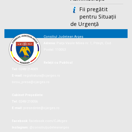
Fii pregătit
pentru Situații
de Urgență
Consiliul Județean Argeș
Adresa:
Piaţa Vasile Milea nr. 1, Piteşti, Cod
Postal: 110053
Relații cu Publicul
Tel:
0248/214009
E-mail:
registratura@cjarges.ro
birou_presa@cjarges.ro
Cabinet Președinte
Tel:
0248/210056
E-mail:
presedinte@cjarges.ro
Facebook:
facebook.com/CJArges
Instagram:
@consiliuljudeteanarges