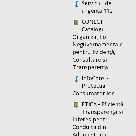
Serviciul de
urgență 112
CONECT -
Catalogul
Organizațiilor
Neguvernamentale
pentru Evidență,
Consultare și
Transparență
InfoCons -
Protecția
Consumatorilor
ETICA - Eficiență,
Transparență și
Interes pentru
Conduita din
Administrație