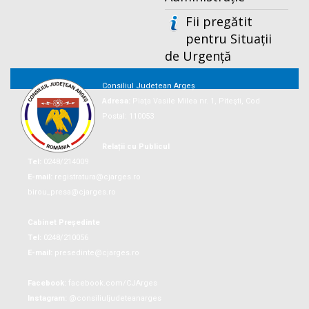
Fii pregătit
pentru Situații
de Urgență
Consiliul Județean Argeș
Adresa:
Piaţa Vasile Milea nr. 1, Piteşti, Cod
Postal: 110053
Relații cu Publicul
Tel:
0248/214009
E-mail:
registratura@cjarges.ro
birou_presa@cjarges.ro
Cabinet Președinte
Tel:
0248/210056
E-mail:
presedinte@cjarges.ro
Facebook:
facebook.com/CJArges
Instagram:
@consiliuljudeteanarges