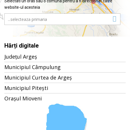
Selectati un oras sau o comuna pentru a fi directionat catre
website-ul acesteia
Hărți digitale
Județul Argeș
Municipiul Câmpulung
Municipiul Curtea de Argeș
Municipiul Pitești
Orașul Mioveni