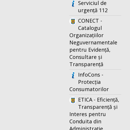
Serviciul de
urgență 112
CONECT -
Catalogul
Organizațiilor
Neguvernamentale
pentru Evidență,
Consultare și
Transparență
InfoCons -
Protecția
Consumatorilor
ETICA - Eficiență,
Transparență și
Interes pentru
Conduita din
Administrație