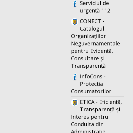
Serviciul de
urgență 112
CONECT -
Catalogul
Organizațiilor
Neguvernamentale
pentru Evidență,
Consultare și
Transparență
InfoCons -
Protecția
Consumatorilor
ETICA - Eficiență,
Transparență și
Interes pentru
Conduita din
Administrație