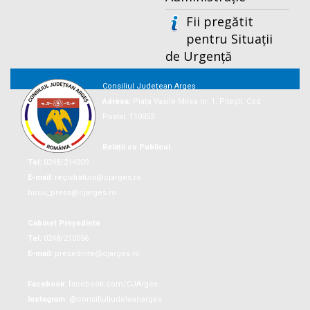
Fii pregătit
pentru Situații
de Urgență
Consiliul Județean Argeș
Adresa:
Piaţa Vasile Milea nr. 1, Piteşti, Cod
Postal: 110053
Relații cu Publicul
Tel:
0248/214009
E-mail:
registratura@cjarges.ro
birou_presa@cjarges.ro
Cabinet Președinte
Tel:
0248/210056
E-mail:
presedinte@cjarges.ro
Facebook:
facebook.com/CJArges
Instagram:
@consiliuljudeteanarges