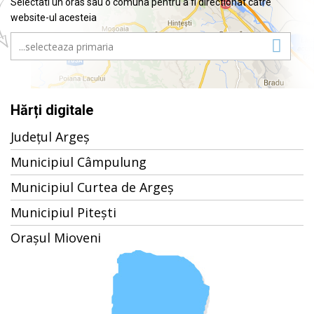
Selectati un oras sau o comuna pentru a fi directionat catre
website-ul acesteia
Hărți digitale
Județul Argeș
Municipiul Câmpulung
Municipiul Curtea de Argeș
Municipiul Pitești
Orașul Mioveni