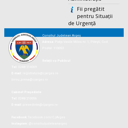
Fii pregătit
pentru Situații
de Urgență
Consiliul Județean Argeș
Adresa:
Piaţa Vasile Milea nr. 1, Piteşti, Cod
Postal: 110053
Relații cu Publicul
Tel:
0248/214009
E-mail:
registratura@cjarges.ro
birou_presa@cjarges.ro
Cabinet Președinte
Tel:
0248/210056
E-mail:
presedinte@cjarges.ro
Facebook:
facebook.com/CJArges
Instagram:
@consiliuljudeteanarges