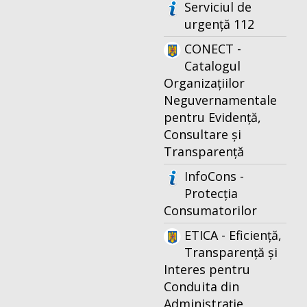
Serviciul de
urgență 112
CONECT -
Catalogul
Organizațiilor
Neguvernamentale
pentru Evidență,
Consultare și
Transparență
InfoCons -
Protecția
Consumatorilor
ETICA - Eficiență,
Transparență și
Interes pentru
Conduita din
Administrație