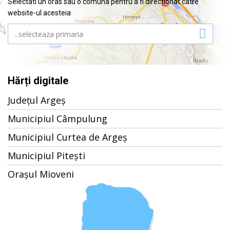
Selectati un oras sau o comuna pentru a fi directionat catre
website-ul acesteia
Hărți digitale
Județul Argeș
Municipiul Câmpulung
Municipiul Curtea de Argeș
Municipiul Pitești
Orașul Mioveni