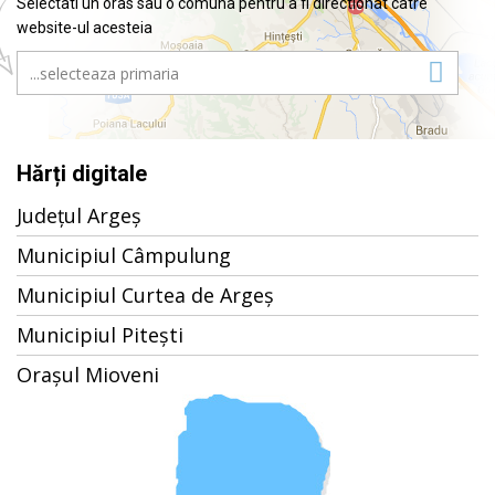
Selectati un oras sau o comuna pentru a fi directionat catre
website-ul acesteia
Hărți digitale
Județul Argeș
Municipiul Câmpulung
Municipiul Curtea de Argeș
Municipiul Pitești
Orașul Mioveni