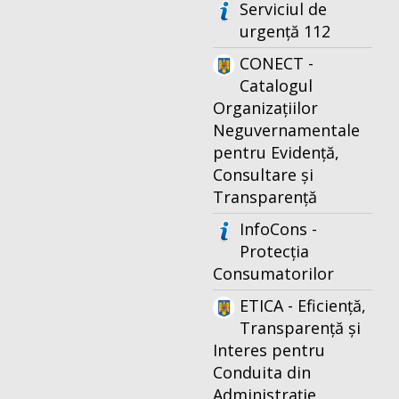
Serviciul de
urgență 112
CONECT -
Catalogul
Organizațiilor
Neguvernamentale
pentru Evidență,
Consultare și
Transparență
InfoCons -
Protecția
Consumatorilor
ETICA - Eficiență,
Transparență și
Interes pentru
Conduita din
Administrație