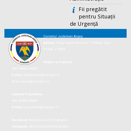
Fii pregătit
pentru Situații
de Urgență
Consiliul Județean Argeș
Adresa:
Piaţa Vasile Milea nr. 1, Piteşti, Cod
Postal: 110053
Relații cu Publicul
Tel:
0248/214009
E-mail:
registratura@cjarges.ro
birou_presa@cjarges.ro
Cabinet Președinte
Tel:
0248/210056
E-mail:
presedinte@cjarges.ro
Facebook:
facebook.com/CJArges
Instagram:
@consiliuljudeteanarges