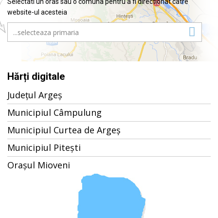
Selectati un oras sau o comuna pentru a fi directionat catre
website-ul acesteia
Hărți digitale
Județul Argeș
Municipiul Câmpulung
Municipiul Curtea de Argeș
Municipiul Pitești
Orașul Mioveni