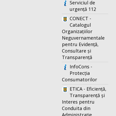
Serviciul de
urgență 112
CONECT -
Catalogul
Organizațiilor
Neguvernamentale
pentru Evidență,
Consultare și
Transparență
InfoCons -
Protecția
Consumatorilor
ETICA - Eficiență,
Transparență și
Interes pentru
Conduita din
Administrație