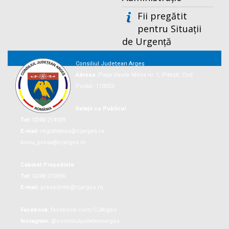
Fii pregătit
pentru Situații
de Urgență
Consiliul Județean Argeș
Adresa:
Piaţa Vasile Milea nr. 1, Piteşti, Cod
Postal: 110053
Relații cu Publicul
Tel:
0248/214009
E-mail:
registratura@cjarges.ro
birou_presa@cjarges.ro
Cabinet Președinte
Tel:
0248/210056
E-mail:
presedinte@cjarges.ro
Facebook:
facebook.com/CJArges
Instagram:
@consiliuljudeteanarges