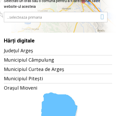
Selectati un oras sau o comuna pentru a fi directionat catre
website-ul acesteia
Hărți digitale
Județul Argeș
Municipiul Câmpulung
Municipiul Curtea de Argeș
Municipiul Pitești
Orașul Mioveni