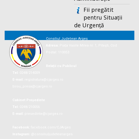
Fii pregătit
pentru Situații
de Urgență
Consiliul Județean Argeș
Adresa:
Piaţa Vasile Milea nr. 1, Piteşti, Cod
Postal: 110053
Relații cu Publicul
Tel:
0248/214009
E-mail:
registratura@cjarges.ro
birou_presa@cjarges.ro
Cabinet Președinte
Tel:
0248/210056
E-mail:
presedinte@cjarges.ro
Facebook:
facebook.com/CJArges
Instagram:
@consiliuljudeteanarges