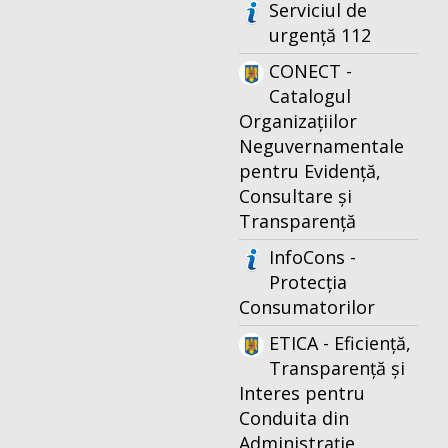
Serviciul de
urgență 112
CONECT -
Catalogul
Organizațiilor
Neguvernamentale
pentru Evidență,
Consultare și
Transparență
InfoCons -
Protecția
Consumatorilor
ETICA - Eficiență,
Transparență și
Interes pentru
Conduita din
Administrație