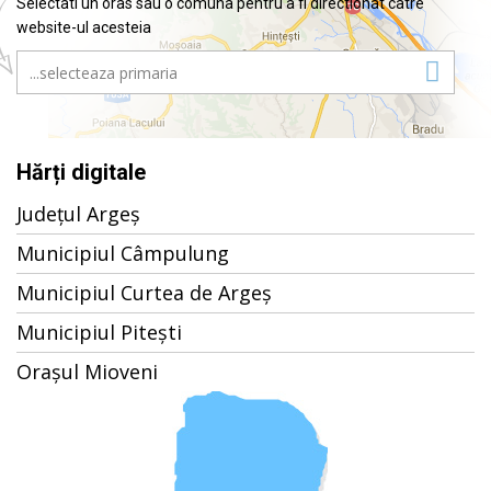
Selectati un oras sau o comuna pentru a fi directionat catre
website-ul acesteia
Hărți digitale
Județul Argeș
Municipiul Câmpulung
Municipiul Curtea de Argeș
Municipiul Pitești
Orașul Mioveni