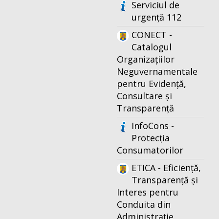
Serviciul de
urgență 112
CONECT -
Catalogul
Organizațiilor
Neguvernamentale
pentru Evidență,
Consultare și
Transparență
InfoCons -
Protecția
Consumatorilor
ETICA - Eficiență,
Transparență și
Interes pentru
Conduita din
Administrație