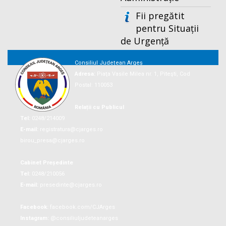
Fii pregătit
pentru Situații
de Urgență
Consiliul Județean Argeș
Adresa:
Piaţa Vasile Milea nr. 1, Piteşti, Cod
Postal: 110053
Relații cu Publicul
Tel:
0248/214009
E-mail:
registratura@cjarges.ro
birou_presa@cjarges.ro
Cabinet Președinte
Tel:
0248/210056
E-mail:
presedinte@cjarges.ro
Facebook:
facebook.com/CJArges
Instagram:
@consiliuljudeteanarges