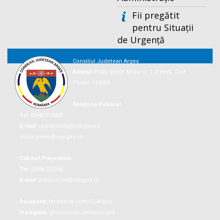
Fii pregătit
pentru Situații
de Urgență
Consiliul Județean Argeș
Adresa:
Piaţa Vasile Milea nr. 1, Piteşti, Cod
Postal: 110053
Relații cu Publicul
Tel:
0248/214009
E-mail:
registratura@cjarges.ro
birou_presa@cjarges.ro
Cabinet Președinte
Tel:
0248/210056
E-mail:
presedinte@cjarges.ro
Facebook:
facebook.com/CJArges
Instagram:
@consiliuljudeteanarges