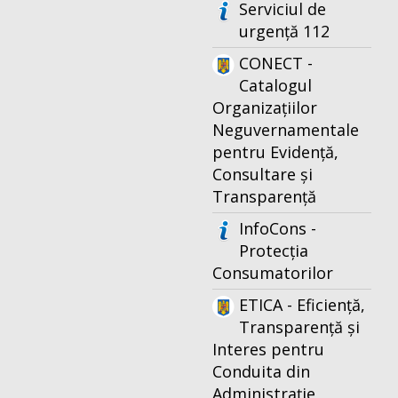
Serviciul de
urgență 112
CONECT -
Catalogul
Organizațiilor
Neguvernamentale
pentru Evidență,
Consultare și
Transparență
InfoCons -
Protecția
Consumatorilor
ETICA - Eficiență,
Transparență și
Interes pentru
Conduita din
Administrație