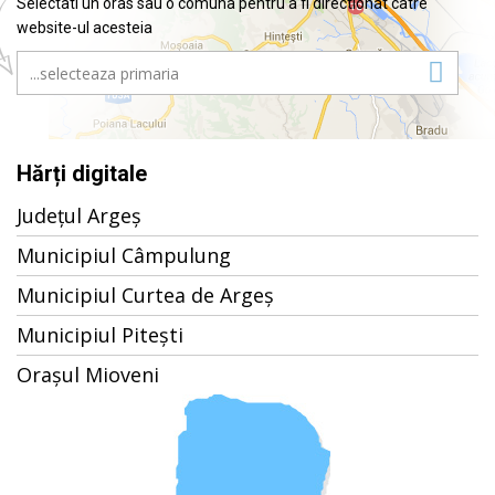
Selectati un oras sau o comuna pentru a fi directionat catre
website-ul acesteia
Hărți digitale
Județul Argeș
Municipiul Câmpulung
Municipiul Curtea de Argeș
Municipiul Pitești
Orașul Mioveni