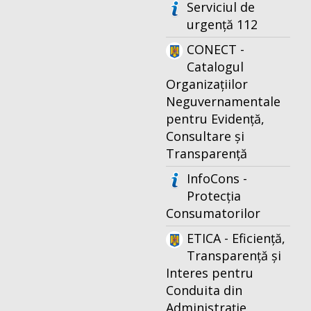
Serviciul de
urgență 112
CONECT -
Catalogul
Organizațiilor
Neguvernamentale
pentru Evidență,
Consultare și
Transparență
InfoCons -
Protecția
Consumatorilor
ETICA - Eficiență,
Transparență și
Interes pentru
Conduita din
Administrație