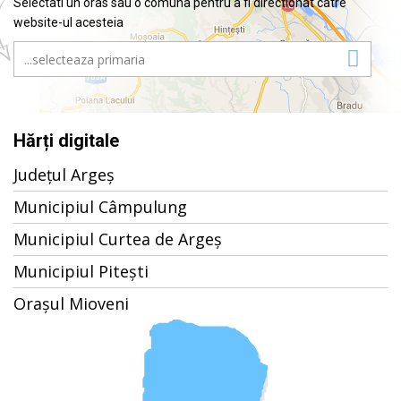
Selectati un oras sau o comuna pentru a fi directionat catre
website-ul acesteia
Hărți digitale
Județul Argeș
Municipiul Câmpulung
Municipiul Curtea de Argeș
Municipiul Pitești
Orașul Mioveni