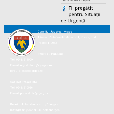
Fii pregătit
pentru Situații
de Urgență
Consiliul Județean Argeș
Adresa:
Piaţa Vasile Milea nr. 1, Piteşti, Cod
Postal: 110053
Relații cu Publicul
Tel:
0248/214009
E-mail:
registratura@cjarges.ro
birou_presa@cjarges.ro
Cabinet Președinte
Tel:
0248/210056
E-mail:
presedinte@cjarges.ro
Facebook:
facebook.com/CJArges
Instagram:
@consiliuljudeteanarges