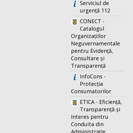
Serviciul de
urgență 112
CONECT -
Catalogul
Organizațiilor
Neguvernamentale
pentru Evidență,
Consultare și
Transparență
InfoCons -
Protecția
Consumatorilor
ETICA - Eficiență,
Transparență și
Interes pentru
Conduita din
Administrație