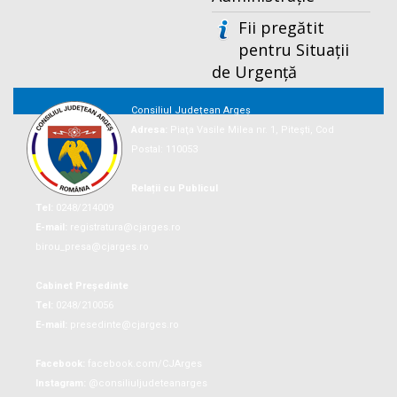
Fii pregătit
pentru Situații
de Urgență
Consiliul Județean Argeș
Adresa:
Piaţa Vasile Milea nr. 1, Piteşti, Cod
Postal: 110053
Relații cu Publicul
Tel:
0248/214009
E-mail:
registratura@cjarges.ro
birou_presa@cjarges.ro
Cabinet Președinte
Tel:
0248/210056
E-mail:
presedinte@cjarges.ro
Facebook:
facebook.com/CJArges
Instagram:
@consiliuljudeteanarges