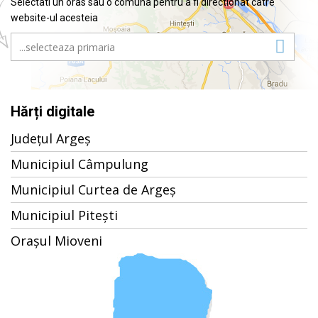
Selectati un oras sau o comuna pentru a fi directionat catre
website-ul acesteia
Hărți digitale
Județul Argeș
Municipiul Câmpulung
Municipiul Curtea de Argeș
Municipiul Pitești
Orașul Mioveni