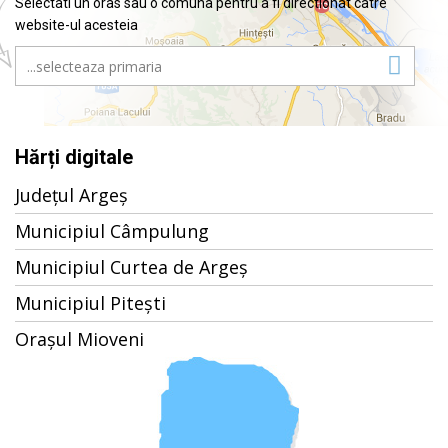
Selectati un oras sau o comuna pentru a fi directionat catre
website-ul acesteia
Hărți digitale
Județul Argeș
Municipiul Câmpulung
Municipiul Curtea de Argeș
Municipiul Pitești
Orașul Mioveni