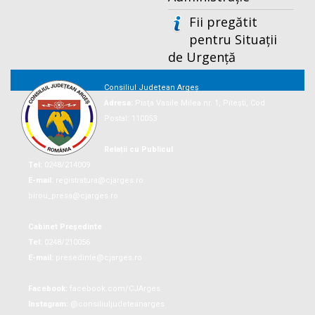
Fii pregătit
pentru Situații
de Urgență
Consiliul Județean Argeș
Adresa:
Piaţa Vasile Milea nr. 1, Piteşti, Cod
Postal: 110053
Relații cu Publicul
Tel:
0248/214009
E-mail:
registratura@cjarges.ro
birou_presa@cjarges.ro
Cabinet Președinte
Tel:
0248/210056
E-mail:
presedinte@cjarges.ro
Facebook:
facebook.com/CJArges
Instagram:
@consiliuljudeteanarges