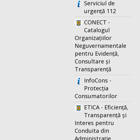
Serviciul de
urgență 112
CONECT -
Catalogul
Organizațiilor
Neguvernamentale
pentru Evidență,
Consultare și
Transparență
InfoCons -
Protecția
Consumatorilor
ETICA - Eficiență,
Transparență și
Interes pentru
Conduita din
Administrație