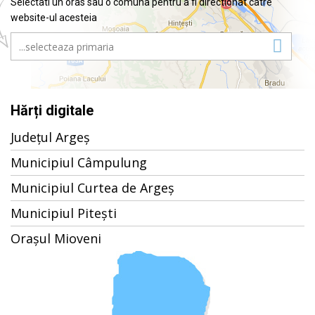
Selectati un oras sau o comuna pentru a fi directionat catre
website-ul acesteia
Hărți digitale
Județul Argeș
Municipiul Câmpulung
Municipiul Curtea de Argeș
Municipiul Pitești
Orașul Mioveni