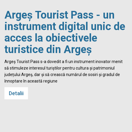
Biblioteca Județeană
„Dinicu Golescu" Argeș,
un reper important în
viața spirituală și
culturală a comunității
Biblioteca Județeană „Dinicu Golescu" Argeș este o instituție
publică de cultură, coordonată și finanțată de Consiliul Județean
Argeș. Are misiunea de a promova cunoașterea și de a satisface
interesele de studiu, lectură, informare, documentare, educare și
recreere pentru întreaga comunitate argeșeană
Detalii