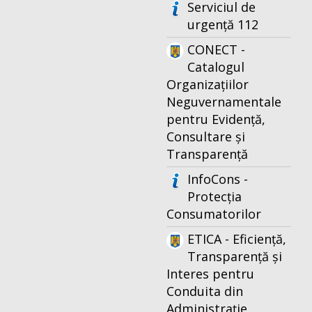
Serviciul de
urgență 112
CONECT -
Catalogul
Organizațiilor
Neguvernamentale
pentru Evidență,
Consultare și
Transparență
InfoCons -
Protecția
Consumatorilor
ETICA - Eficiență,
Transparență și
Interes pentru
Conduita din
Administrație