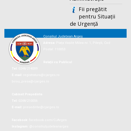
Fii pregătit
pentru Situații
de Urgență
Consiliul Județean Argeș
Adresa:
Piaţa Vasile Milea nr. 1, Piteşti, Cod
Postal: 110053
Relații cu Publicul
Tel:
0248/214009
E-mail:
registratura@cjarges.ro
birou_presa@cjarges.ro
Cabinet Președinte
Tel:
0248/210056
E-mail:
presedinte@cjarges.ro
Facebook:
facebook.com/CJArges
Instagram:
@consiliuljudeteanarges