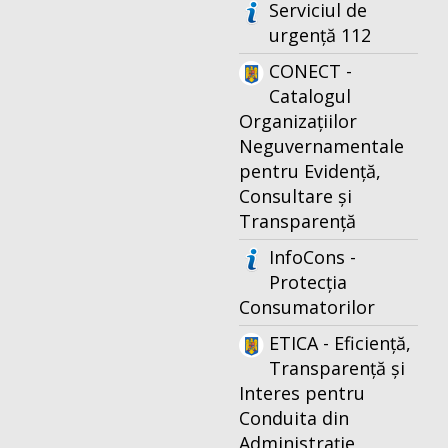
Serviciul de
urgență 112
CONECT -
Catalogul
Organizațiilor
Neguvernamentale
pentru Evidență,
Consultare și
Transparență
InfoCons -
Protecția
Consumatorilor
ETICA - Eficiență,
Transparență și
Interes pentru
Conduita din
Administrație