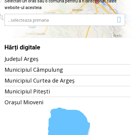
Selectati un oras sau o comuna pentru a fi directionat catre
website-ul acesteia
Hărți digitale
Județul Argeș
Municipiul Câmpulung
Municipiul Curtea de Argeș
Municipiul Pitești
Orașul Mioveni