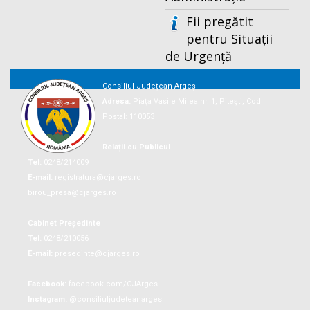
Fii pregătit
pentru Situații
de Urgență
Consiliul Județean Argeș
Adresa:
Piaţa Vasile Milea nr. 1, Piteşti, Cod
Postal: 110053
Relații cu Publicul
Tel:
0248/214009
E-mail:
registratura@cjarges.ro
birou_presa@cjarges.ro
Cabinet Președinte
Tel:
0248/210056
E-mail:
presedinte@cjarges.ro
Facebook:
facebook.com/CJArges
Instagram:
@consiliuljudeteanarges