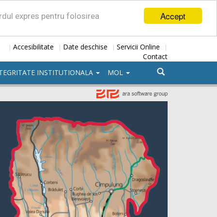
Accept
ordul expres pentru folosirea
Accesibilitate
Date deschise
Servicii Online
|
|
|
|
Contact
TEGRITATE INSTITUTIONALA
MOL