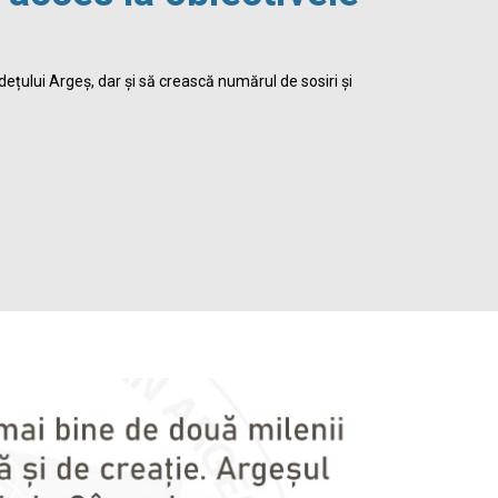
viața 
dețului Argeș, dar și să crească numărul de sosiri și
Biblioteca Jud
satisface inte
Detalii