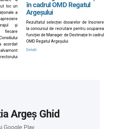
în cadrul OMD Regatul
vut loc un
Argeșului
aționale a
apreciere
Rezultatul selecției dosarelor de înscriere
rajul și
la concursul de recrutare pentru ocuparea
 fiecare
funcției de Manager de Destinație în cadrul
nsiliului
OMD Regatul Argeșului
a acordat
Detalii
Salvamont
irectorului
ția Argeș Ghid
și Google Play