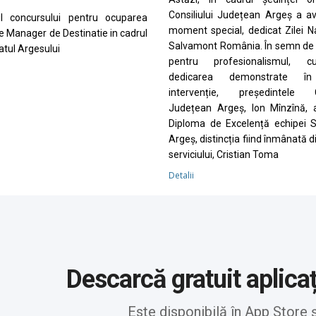
Consiliului Județean Argeș a a
ul concursului pentru ocuparea
moment special, dedicat Zilei N
de Manager de Destinatie in cadrul
Salvamont România. În semn de 
tul Argesului
pentru profesionalismul, cu
dedicarea demonstrate în
intervenție, președintele Co
Județean Argeș, Ion Mînzînă, 
Diploma de Excelență echipei 
Argeș, distincția fiind înmânată d
serviciului, Cristian Toma
Detalii
Descarcă gratuit aplica
Este disponibilă în App Store 