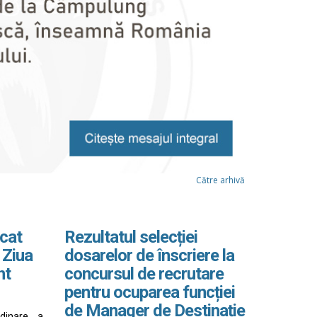
Către arhivă
cat
Rezultatul selecției
 Ziua
dosarelor de înscriere la
nt
concursul de recrutare
pentru ocuparea funcției
de Manager de Destinație
rdinare a