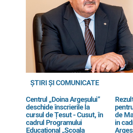
ȘTIRI ȘI COMUNICATE
Centrul „Doina Argeșului”
Rezult
deschide înscrierile la
pentru
cursul de Țesut - Cusut, în
de Ma
cadrul Programului
in ca
Educațional „Școala
Arges