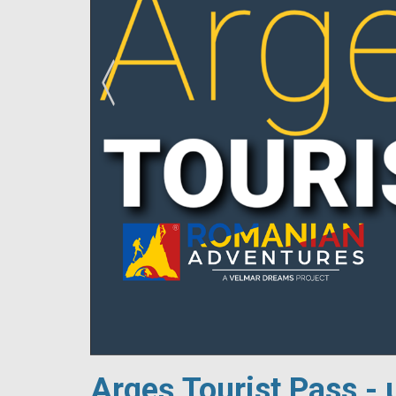
!
Argeș Tourist Pass - 