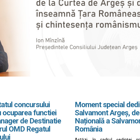
atul concursului
Moment special dedi
 ocuparea functiei
Salvamont Argeș, de
nager de Destinatie
Națională a Salvamo
drul OMD Regatul
România
ului
Astăzi, în cadrul ședinței o