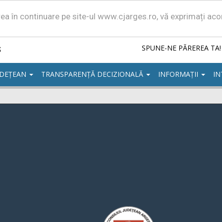
area în continuare pe site-ul www.cjarges.ro, vă exprimați ac
ș
SPUNE-NE PĂREREA TA!
UDEȚEAN
TRANSPARENȚĂ DECIZIONALĂ
INFORMAȚII
IN