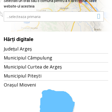
Selectati un oras sau o comuna pentru a fi directionat catre
website-ul acesteia
Hărți digitale
Județul Argeș
Municipiul Câmpulung
Municipiul Curtea de Argeș
Municipiul Pitești
Orașul Mioveni