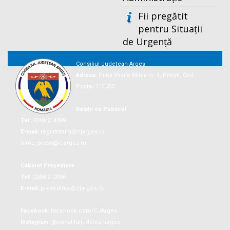
Fii pregătit
pentru Situații
de Urgență
Consiliul Județean Argeș
Adresa:
Piaţa Vasile Milea nr. 1, Piteşti, Cod
Postal: 110053
Relații cu Publicul
Tel:
0248/214009
E-mail:
registratura@cjarges.ro
birou_presa@cjarges.ro
Cabinet Președinte
Tel:
0248/210056
E-mail:
presedinte@cjarges.ro
Facebook:
facebook.com/CJArges
Instagram:
@consiliuljudeteanarges