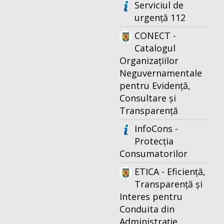
Serviciul de
urgență 112
CONECT -
Catalogul
Organizațiilor
Neguvernamentale
pentru Evidență,
Consultare și
Transparență
InfoCons -
Protecția
Consumatorilor
ETICA - Eficiență,
Transparență și
Interes pentru
Conduita din
Administrație