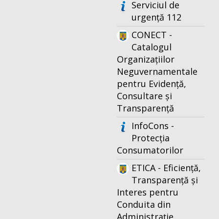
Serviciul de
urgență 112
CONECT -
Catalogul
Organizațiilor
Neguvernamentale
pentru Evidență,
Consultare și
Transparență
InfoCons -
Protecția
Consumatorilor
ETICA - Eficiență,
Transparență și
Interes pentru
Conduita din
Administrație