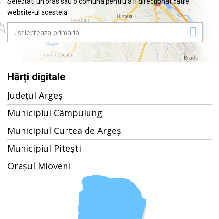
Selectati un oras sau o comuna pentru a fi directionat catre
website-ul acesteia
Hărți digitale
Județul Argeș
Municipiul Câmpulung
Municipiul Curtea de Argeș
Municipiul Pitești
Orașul Mioveni