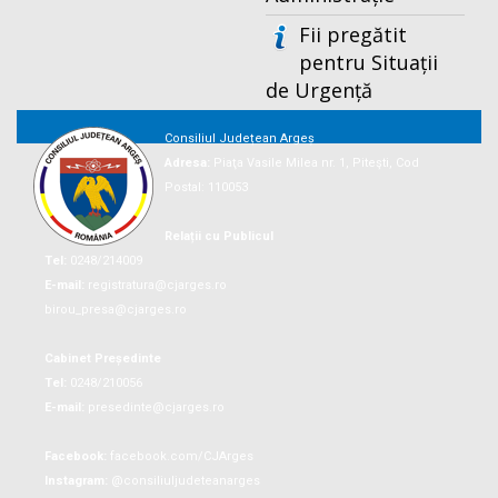
Fii pregătit
pentru Situații
de Urgență
Consiliul Județean Argeș
Adresa:
Piaţa Vasile Milea nr. 1, Piteşti, Cod
Postal: 110053
Relații cu Publicul
Tel:
0248/214009
E-mail:
registratura@cjarges.ro
birou_presa@cjarges.ro
Cabinet Președinte
Tel:
0248/210056
E-mail:
presedinte@cjarges.ro
Facebook:
facebook.com/CJArges
Instagram:
@consiliuljudeteanarges