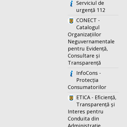
Serviciul de
urgență 112
CONECT -
Catalogul
Organizațiilor
Neguvernamentale
pentru Evidență,
Consultare și
Transparență
InfoCons -
Protecția
Consumatorilor
ETICA - Eficiență,
Transparență și
Interes pentru
Conduita din
Administrație