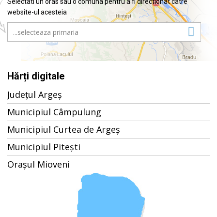
Selectati un oras sau o comuna pentru a fi directionat catre
website-ul acesteia
Hărți digitale
Județul Argeș
Municipiul Câmpulung
Municipiul Curtea de Argeș
Municipiul Pitești
Orașul Mioveni