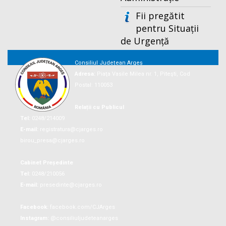
Fii pregătit
pentru Situații
de Urgență
Consiliul Județean Argeș
Adresa:
Piaţa Vasile Milea nr. 1, Piteşti, Cod
Postal: 110053
Relații cu Publicul
Tel:
0248/214009
E-mail:
registratura@cjarges.ro
birou_presa@cjarges.ro
Cabinet Președinte
Tel:
0248/210056
E-mail:
presedinte@cjarges.ro
Facebook:
facebook.com/CJArges
Instagram:
@consiliuljudeteanarges