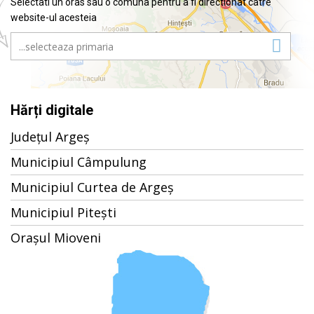
Selectati un oras sau o comuna pentru a fi directionat catre
website-ul acesteia
Hărți digitale
Județul Argeș
Municipiul Câmpulung
Municipiul Curtea de Argeș
Municipiul Pitești
Orașul Mioveni