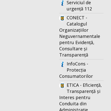
Serviciul de
urgență 112
CONECT -
Catalogul
Organizațiilor
Neguvernamentale
pentru Evidență,
Consultare și
Transparență
InfoCons -
Protecția
Consumatorilor
ETICA - Eficiență,
Transparență și
Interes pentru
Conduita din
Administrație