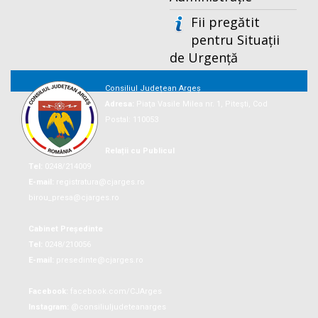
Fii pregătit
pentru Situații
de Urgență
Consiliul Județean Argeș
Adresa:
Piaţa Vasile Milea nr. 1, Piteşti, Cod
Postal: 110053
Relații cu Publicul
Tel:
0248/214009
E-mail:
registratura@cjarges.ro
birou_presa@cjarges.ro
Cabinet Președinte
Tel:
0248/210056
E-mail:
presedinte@cjarges.ro
Facebook:
facebook.com/CJArges
Instagram:
@consiliuljudeteanarges