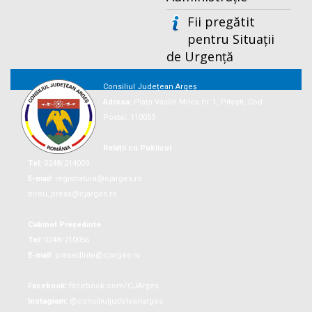
Fii pregătit
pentru Situații
de Urgență
Consiliul Județean Argeș
Adresa:
Piaţa Vasile Milea nr. 1, Piteşti, Cod
Postal: 110053
Relații cu Publicul
Tel:
0248/214009
E-mail:
registratura@cjarges.ro
birou_presa@cjarges.ro
Cabinet Președinte
Tel:
0248/210056
E-mail:
presedinte@cjarges.ro
Facebook:
facebook.com/CJArges
Instagram:
@consiliuljudeteanarges