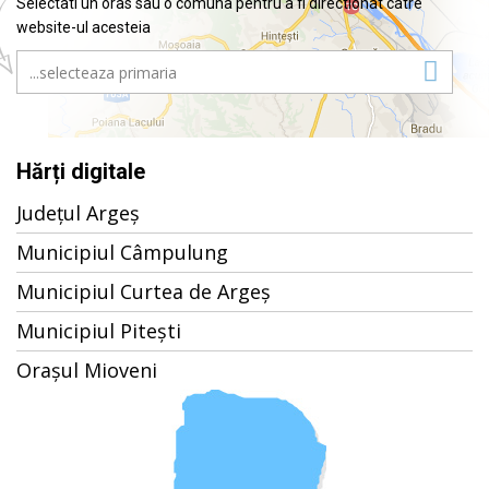
Selectati un oras sau o comuna pentru a fi directionat catre
website-ul acesteia
Hărți digitale
Județul Argeș
Municipiul Câmpulung
Municipiul Curtea de Argeș
Municipiul Pitești
Orașul Mioveni