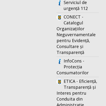
Serviciul de
urgență 112
CONECT -
Catalogul
Organizațiilor
Neguvernamentale
pentru Evidență,
Consultare și
Transparență
InfoCons -
Protecția
Consumatorilor
ETICA - Eficiență,
Transparență și
Interes pentru
Conduita din
Administrație