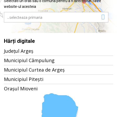
Selectati un oras sau o comuna pentru a fi directionat catre
website-ul acesteia
Hărți digitale
Județul Argeș
Municipiul Câmpulung
Municipiul Curtea de Argeș
Municipiul Pitești
Orașul Mioveni