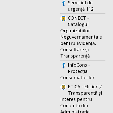
Serviciul de
urgență 112
CONECT -
Catalogul
Organizațiilor
Neguvernamentale
pentru Evidență,
Consultare și
Transparență
InfoCons -
Protecția
Consumatorilor
ETICA - Eficiență,
Transparență și
Interes pentru
Conduita din
Administrație