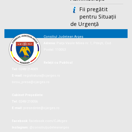
Fii pregătit
pentru Situații
de Urgență
Consiliul Județean Argeș
Adresa:
Piaţa Vasile Milea nr. 1, Piteşti, Cod
Postal: 110053
Relații cu Publicul
Tel:
0248/214009
E-mail:
registratura@cjarges.ro
birou_presa@cjarges.ro
Cabinet Președinte
Tel:
0248/210056
E-mail:
presedinte@cjarges.ro
Facebook:
facebook.com/CJArges
Instagram:
@consiliuljudeteanarges