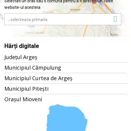
Selectati un oras sau o comuna pentru a fi directionat catre
website-ul acesteia
Hărți digitale
Județul Argeș
Municipiul Câmpulung
Municipiul Curtea de Argeș
Municipiul Pitești
Orașul Mioveni