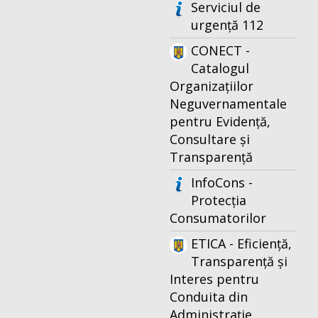
Serviciul de
urgență 112
CONECT -
Catalogul
Organizațiilor
Neguvernamentale
pentru Evidență,
Consultare și
Transparență
InfoCons -
Protecția
Consumatorilor
ETICA - Eficiență,
Transparență și
Interes pentru
Conduita din
Administrație