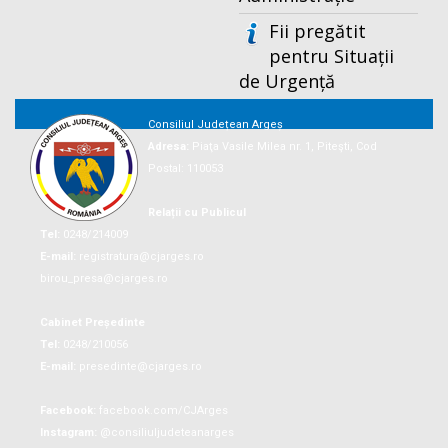
Fii pregătit
pentru Situații
de Urgență
Consiliul Județean Argeș
Adresa:
Piaţa Vasile Milea nr. 1, Piteşti, Cod
Postal: 110053
Relații cu Publicul
Tel:
0248/214009
E-mail:
registratura@cjarges.ro
birou_presa@cjarges.ro
Cabinet Președinte
Tel:
0248/210056
E-mail:
presedinte@cjarges.ro
Facebook:
facebook.com/CJArges
Instagram:
@consiliuljudeteanarges