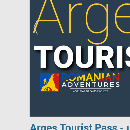
!
Argeș Tourist Pass - 