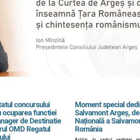
atul concursului
Moment special dedi
 ocuparea functiei
Salvamont Argeș, de
nager de Destinatie
Națională a Salvamo
drul OMD Regatul
România
ului
Astăzi, în cadrul ședinței o