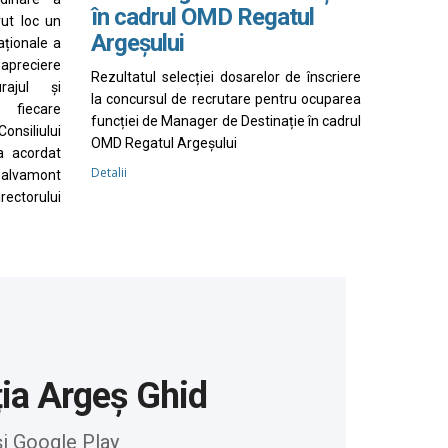
în cadrul OMD Regatul
vut loc un
Argeșului
aționale a
apreciere
Rezultatul selecției dosarelor de înscriere
rajul și
la concursul de recrutare pentru ocuparea
 fiecare
funcției de Manager de Destinație în cadrul
nsiliului
OMD Regatul Argeșului
a acordat
Detalii
Salvamont
irectorului
ția Argeș Ghid
și Google Play