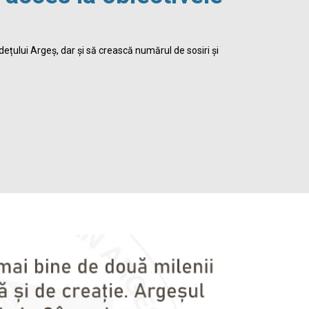
viața 
dețului Argeș, dar și să crească numărul de sosiri și
Biblioteca Jud
satisface inte
Detalii