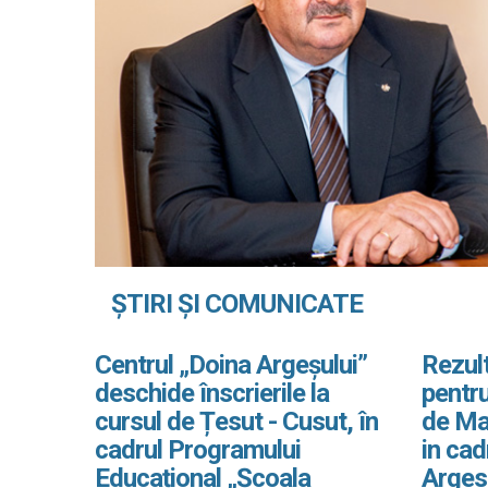
ȘTIRI ȘI COMUNICATE
Centrul „Doina Argeșului”
Rezult
deschide înscrierile la
pentru
cursul de Țesut - Cusut, în
de Ma
cadrul Programului
in ca
Educațional „Școala
Arges