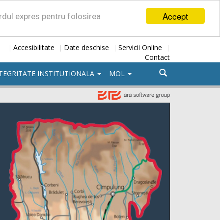
Accept
ordul expres pentru folosirea
Accesibilitate
Date deschise
Servicii Online
|
|
|
|
Contact
TEGRITATE INSTITUTIONALA
MOL