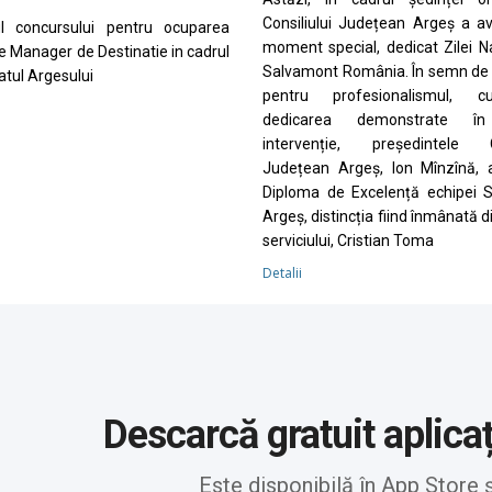
Consiliului Județean Argeș a a
ul concursului pentru ocuparea
moment special, dedicat Zilei N
de Manager de Destinatie in cadrul
Salvamont România. În semn de 
tul Argesului
pentru profesionalismul, cu
dedicarea demonstrate în
intervenție, președintele Co
Județean Argeș, Ion Mînzînă, 
Diploma de Excelență echipei 
Argeș, distincția fiind înmânată d
serviciului, Cristian Toma
Detalii
Descarcă gratuit aplica
Este disponibilă în App Store 