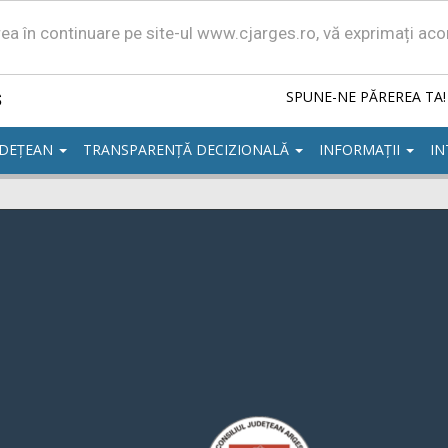
area în continuare pe site-ul www.cjarges.ro, vă exprimați ac
ș
SPUNE-NE PĂREREA TA!
UDEȚEAN
TRANSPARENȚĂ DECIZIONALĂ
INFORMAȚII
IN