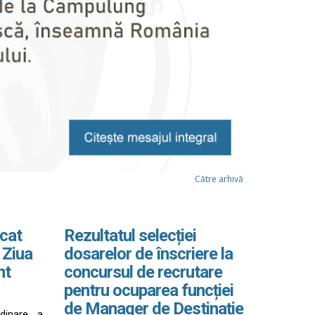
Către arhivă
cat
Rezultatul selecției
 Ziua
dosarelor de înscriere la
nt
concursul de recrutare
pentru ocuparea funcției
de Manager de Destinație
rdinare a