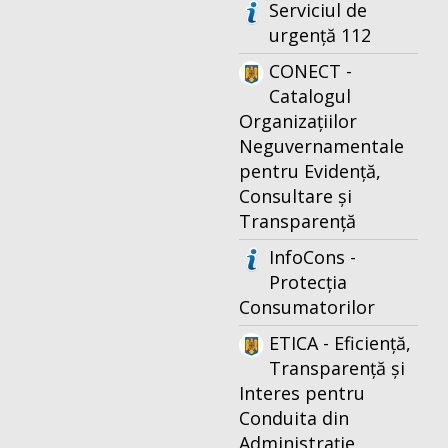
Serviciul de
urgență 112
CONECT -
Catalogul
Organizațiilor
Neguvernamentale
pentru Evidență,
Consultare și
Transparență
InfoCons -
Protecția
Consumatorilor
ETICA - Eficiență,
Transparență și
Interes pentru
Conduita din
Administrație