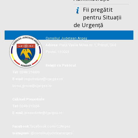
Fii pregătit
pentru Situații
de Urgență
Consiliul Județean Argeș
Adresa:
Piaţa Vasile Milea nr. 1, Piteşti, Cod
Postal: 110053
Relații cu Publicul
Tel:
0248/214009
E-mail:
registratura@cjarges.ro
birou_presa@cjarges.ro
Cabinet Președinte
Tel:
0248/210056
E-mail:
presedinte@cjarges.ro
Facebook:
facebook.com/CJArges
Instagram:
@consiliuljudeteanarges