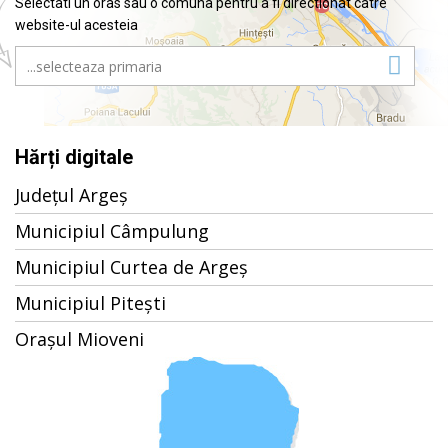
Selectati un oras sau o comuna pentru a fi directionat catre
website-ul acesteia
Hărți digitale
Județul Argeș
Municipiul Câmpulung
Municipiul Curtea de Argeș
Municipiul Pitești
Orașul Mioveni