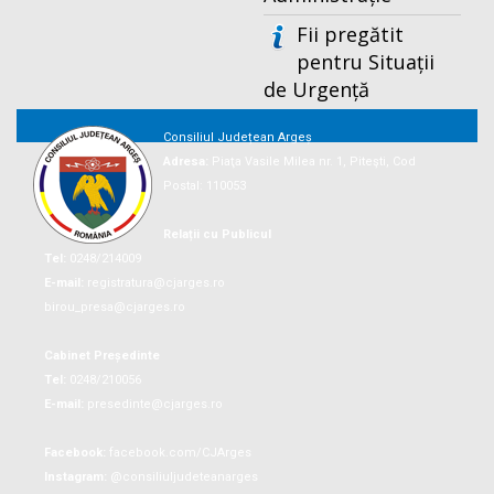
Fii pregătit
pentru Situații
de Urgență
Consiliul Județean Argeș
Adresa:
Piaţa Vasile Milea nr. 1, Piteşti, Cod
Postal: 110053
Relații cu Publicul
Tel:
0248/214009
E-mail:
registratura@cjarges.ro
birou_presa@cjarges.ro
Cabinet Președinte
Tel:
0248/210056
E-mail:
presedinte@cjarges.ro
Facebook:
facebook.com/CJArges
Instagram:
@consiliuljudeteanarges