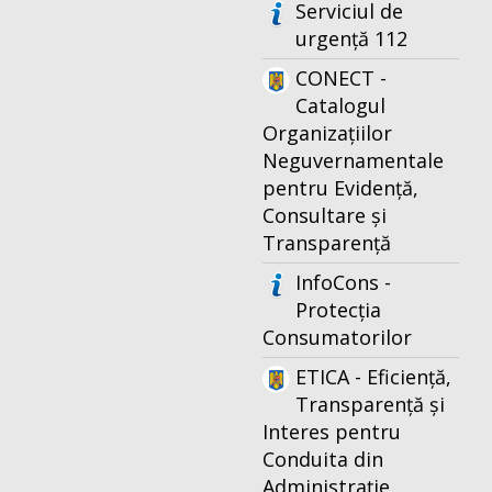
Serviciul de
urgență 112
CONECT -
Catalogul
Organizațiilor
Neguvernamentale
pentru Evidență,
Consultare și
Transparență
InfoCons -
Protecția
Consumatorilor
ETICA - Eficiență,
Transparență și
Interes pentru
Conduita din
Administrație