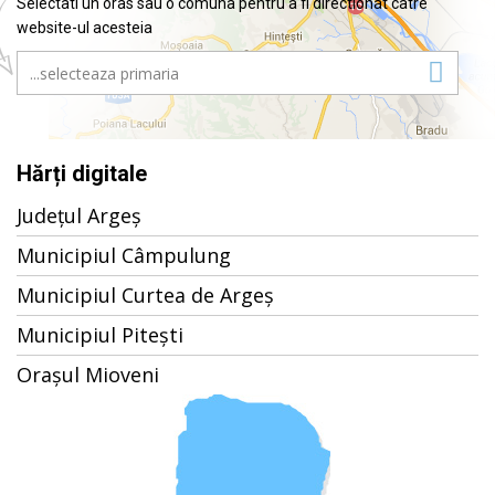
Selectati un oras sau o comuna pentru a fi directionat catre
website-ul acesteia
Hărți digitale
Județul Argeș
Municipiul Câmpulung
Municipiul Curtea de Argeș
Municipiul Pitești
Orașul Mioveni