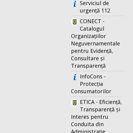
Serviciul de
urgență 112
CONECT -
Catalogul
Organizațiilor
Neguvernamentale
pentru Evidență,
Consultare și
Transparență
InfoCons -
Protecția
Consumatorilor
ETICA - Eficiență,
Transparență și
Interes pentru
Conduita din
Administrație