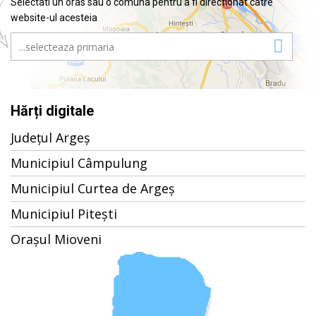
Selectati un oras sau o comuna pentru a fi directionat catre
website-ul acesteia
Hărți digitale
Județul Argeș
Municipiul Câmpulung
Municipiul Curtea de Argeș
Municipiul Pitești
Orașul Mioveni