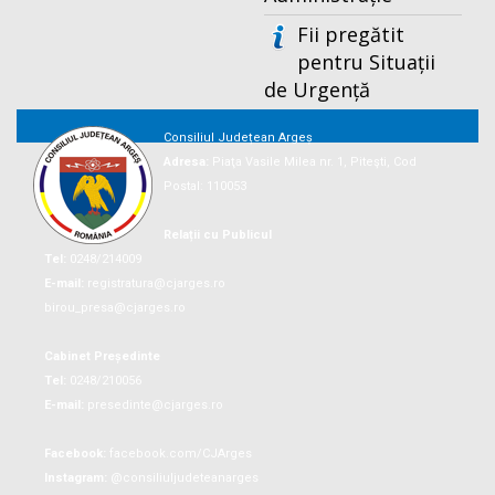
Fii pregătit
pentru Situații
de Urgență
Consiliul Județean Argeș
Adresa:
Piaţa Vasile Milea nr. 1, Piteşti, Cod
Postal: 110053
Relații cu Publicul
Tel:
0248/214009
E-mail:
registratura@cjarges.ro
birou_presa@cjarges.ro
Cabinet Președinte
Tel:
0248/210056
E-mail:
presedinte@cjarges.ro
Facebook:
facebook.com/CJArges
Instagram:
@consiliuljudeteanarges