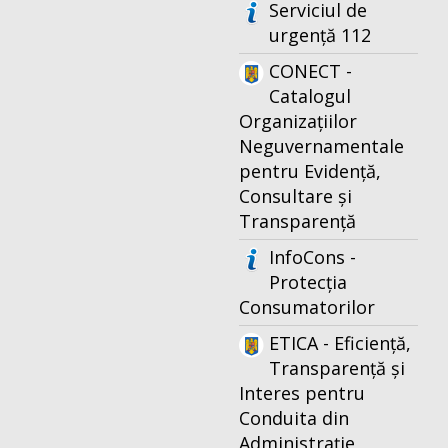
Serviciul de
urgență 112
CONECT -
Catalogul
Organizațiilor
Neguvernamentale
pentru Evidență,
Consultare și
Transparență
InfoCons -
Protecția
Consumatorilor
ETICA - Eficiență,
Transparență și
Interes pentru
Conduita din
Administrație