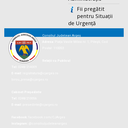
Fii pregătit
pentru Situații
de Urgență
Consiliul Județean Argeș
Adresa:
Piaţa Vasile Milea nr. 1, Piteşti, Cod
Postal: 110053
Relații cu Publicul
Tel:
0248/214009
E-mail:
registratura@cjarges.ro
birou_presa@cjarges.ro
Cabinet Președinte
Tel:
0248/210056
E-mail:
presedinte@cjarges.ro
Facebook:
facebook.com/CJArges
Instagram:
@consiliuljudeteanarges