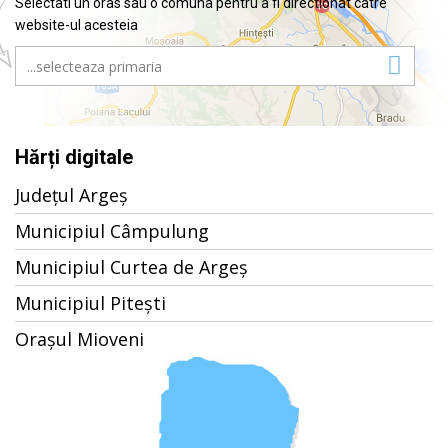
Selectati un oras sau o comuna pentru a fi directionat catre
website-ul acesteia
Hărți digitale
Județul Argeș
Municipiul Câmpulung
Municipiul Curtea de Argeș
Municipiul Pitești
Orașul Mioveni