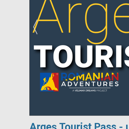
!
Argeș Tourist Pass - 