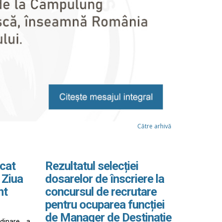
Către arhivă
cat
Rezultatul selecției
 Ziua
dosarelor de înscriere la
nt
concursul de recrutare
pentru ocuparea funcției
de Manager de Destinație
rdinare a