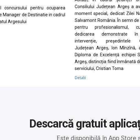
Consiliului Județean Argeș a a
ul concursului pentru ocuparea
moment special, dedicat Zilei N
de Manager de Destinatie in cadrul
Salvamont România. În semn de 
tul Argesului
pentru profesionalismul, cu
dedicarea demonstrate în
intervenție, președintele Co
Județean Argeș, Ion Mînzînă, 
Diploma de Excelență echipei 
Argeș, distincția fiind înmânată d
serviciului, Cristian Toma
Detalii
Descarcă gratuit aplica
Este disponibilă în App Store 