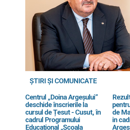
ȘTIRI ȘI COMUNICATE
Centrul „Doina Argeșului”
Rezult
deschide înscrierile la
pentru
cursul de Țesut - Cusut, în
de Ma
cadrul Programului
in ca
Educațional „Școala
Arges