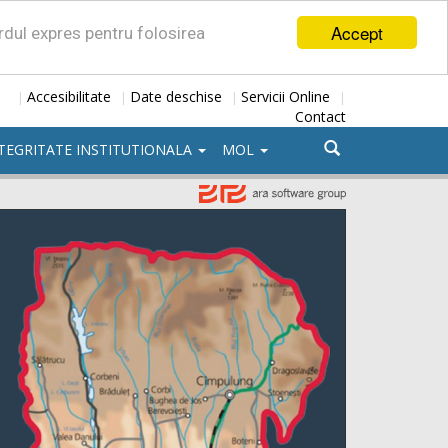
Accept
ordul expres pentru folosirea
Accesibilitate
Date deschise
Servicii Online
|
|
|
|
Contact
TEGRITATE INSTITUTIONALA
MOL