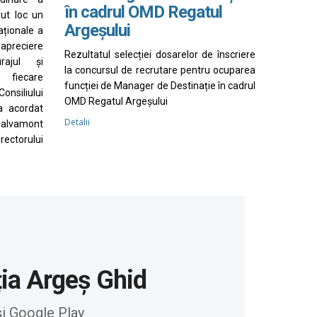
în cadrul OMD Regatul
vut loc un
Argeșului
aționale a
apreciere
Rezultatul selecției dosarelor de înscriere
rajul și
la concursul de recrutare pentru ocuparea
 fiecare
funcției de Manager de Destinație în cadrul
nsiliului
OMD Regatul Argeșului
a acordat
Detalii
Salvamont
irectorului
ția Argeș Ghid
și Google Play