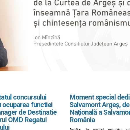
atul concursului
Moment special dedi
 ocuparea functiei
Salvamont Argeș, de
nager de Destinatie
Națională a Salvamo
drul OMD Regatul
România
ului
Astăzi, în cadrul ședinței o