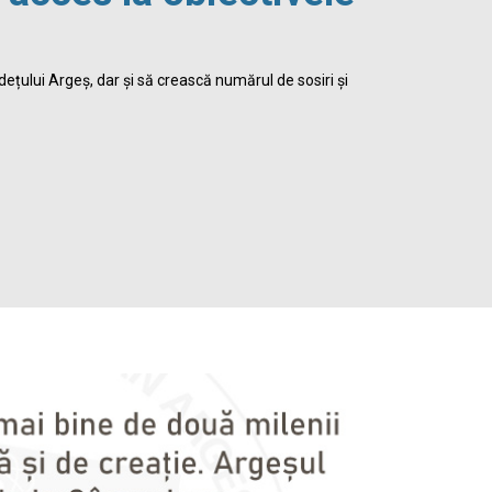
viața 
dețului Argeș, dar și să crească numărul de sosiri și
Biblioteca Jud
satisface inte
Detalii