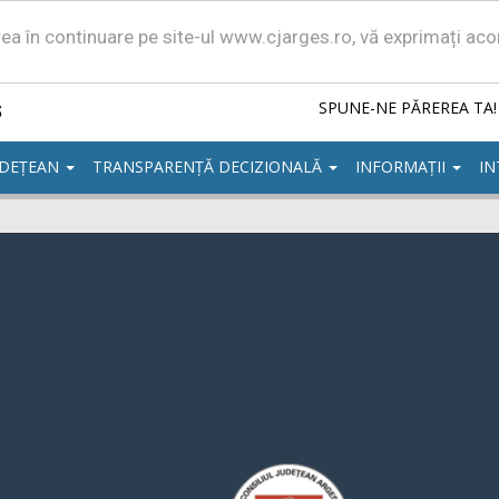
area în continuare pe site-ul www.cjarges.ro, vă exprimați ac
ș
SPUNE-NE PĂREREA TA!
UDEȚEAN
TRANSPARENȚĂ DECIZIONALĂ
INFORMAȚII
IN