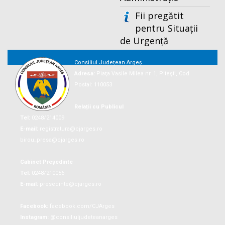
Fii pregătit
pentru Situații
de Urgență
Consiliul Județean Argeș
Adresa:
Piaţa Vasile Milea nr. 1, Piteşti, Cod
Postal: 110053
Relații cu Publicul
Tel:
0248/214009
E-mail:
registratura@cjarges.ro
birou_presa@cjarges.ro
Cabinet Președinte
Tel:
0248/210056
E-mail:
presedinte@cjarges.ro
Facebook:
facebook.com/CJArges
Instagram:
@consiliuljudeteanarges