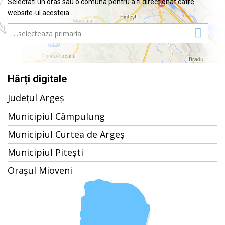
Selectati un oras sau o comuna pentru a fi directionat catre
website-ul acesteia
Hărți digitale
Județul Argeș
Municipiul Câmpulung
Municipiul Curtea de Argeș
Municipiul Pitești
Orașul Mioveni