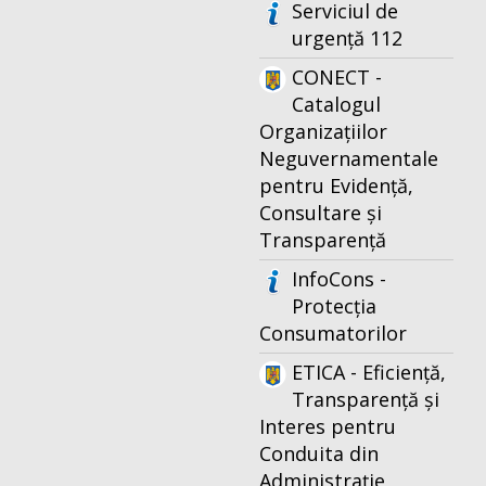
Serviciul de
urgență 112
CONECT -
Catalogul
Organizațiilor
Neguvernamentale
pentru Evidență,
Consultare și
Transparență
InfoCons -
Protecția
Consumatorilor
ETICA - Eficiență,
Transparență și
Interes pentru
Conduita din
Administrație