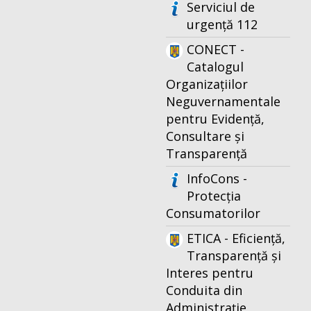
Serviciul de
urgență 112
CONECT -
Catalogul
Organizațiilor
Neguvernamentale
pentru Evidență,
Consultare și
Transparență
InfoCons -
Protecția
Consumatorilor
ETICA - Eficiență,
Transparență și
Interes pentru
Conduita din
Administrație