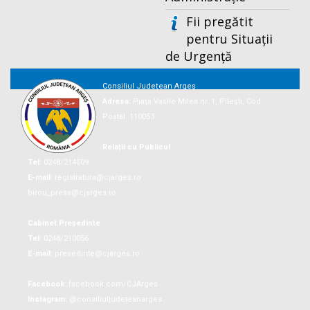
Fii pregătit
pentru Situații
de Urgență
Consiliul Județean Argeș
Adresa:
Piaţa Vasile Milea nr. 1, Piteşti, Cod
Postal: 110053
Relații cu Publicul
Tel:
0248/214009
E-mail:
registratura@cjarges.ro
birou_presa@cjarges.ro
Cabinet Președinte
Tel:
0248/210056
E-mail:
presedinte@cjarges.ro
Facebook:
facebook.com/CJArges
Instagram:
@consiliuljudeteanarges