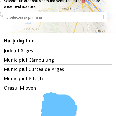
Selectati un oras sau o comuna pentru a fi directionat catre
website-ul acesteia
Hărți digitale
Județul Argeș
Municipiul Câmpulung
Municipiul Curtea de Argeș
Municipiul Pitești
Orașul Mioveni