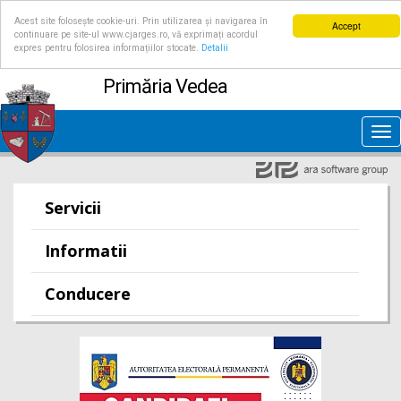
Acest site folosește cookie-uri. Prin utilizarea și navigarea în
Accept
continuare pe site-ul www.cjarges.ro, vă exprimați acordul
expres pentru folosirea informațiilor stocate.
Detalii
Primăria Vedea
Tog
nav
Servicii
Informatii
Conducere