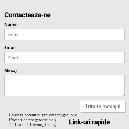
Contacteaza-ne
Nume
Email
Mesaj
Trimite mesajul
$journalContentUtil.getContent($group_id,
$footerContent.getArticleId(),
Link-uri rapide
"", "$locale", $theme_display)