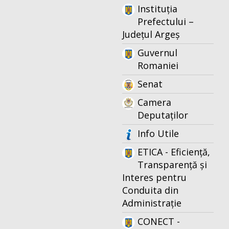
Instituția
Prefectului –
Județul Argeș
Guvernul
Romaniei
Senat
Camera
Deputaților
Info Utile
ETICA - Eficiență,
Transparență și
Interes pentru
Conduita din
Administrație
CONECT -