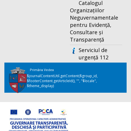
Catalogul
Organizațiilor
Neguvernamentale
pentru Evidență,
Consultare și
Transparență
Serviciul de
urgență 112
Primăria Vedea
$journalContentUtil.getContent($group_id,
$footerContent.getArticleId(), "", "$locale",
$theme_display)