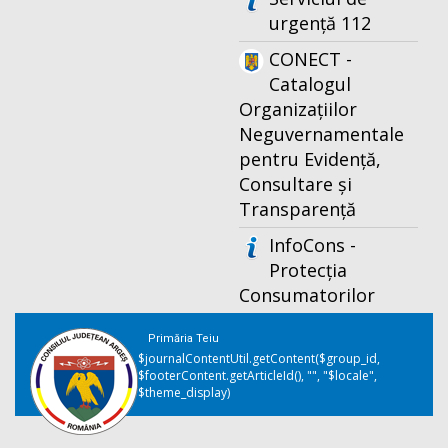
urgență 112
CONECT -
Catalogul
Organizațiilor
Neguvernamentale
pentru Evidență,
Consultare și
Transparență
InfoCons -
Protecția
Consumatorilor
Primăria Teiu
$journalContentUtil.getContent($group_id,
$footerContent.getArticleId(), "", "$locale",
$theme_display)