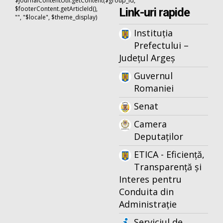
$journalContentUtil.getContent($group_id,
$footerContent.getArticleId(),
Link-uri rapide
"", "$locale", $theme_display)
Instituția
Prefectului –
Județul Argeș
Guvernul
Romaniei
Senat
Camera
Deputaților
ETICA - Eficiență,
Transparență și
Interes pentru
Conduita din
Administrație
Serviciul de