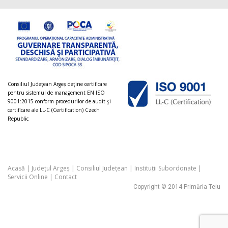
Consiliul Judeţean Argeș deţine certificare
pentru sistemul de management EN ISO
9001:2015 conform procedurilor de audit şi
certificare ale LL-C (Certification) Czech
Republic
Acasă
|
Județul Argeș
|
Consiliul Județean
|
Instituții Subordonate
|
Servicii Online
|
Contact
Copyright © 2014 Primăria Teiu