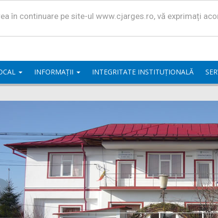
area în continuare pe site-ul www.cjarges.ro, vă exprimați ac
LOCAL
INFORMAȚII
INTEGRITATE INSTITUȚIONALĂ
SER