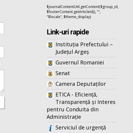
$journalContentUtil.getContent($group_id,
$footerContent.getArticleId(), "",
"$locale", $theme_display)
Link-uri rapide
Instituția Prefectului –
Județul Argeș
Guvernul Romaniei
Senat
Camera Deputaților
ETICA - Eficiență,
Transparență și Interes
pentru Conduita din
Administrație
Serviciul de urgență