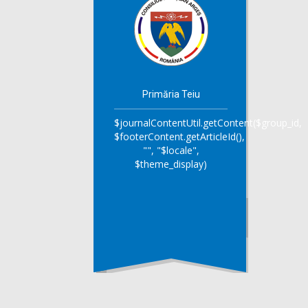
Primăria Teiu
$journalContentUtil.getContent($group_id,
$footerContent.getArticleId(),
"", "$locale",
$theme_display)