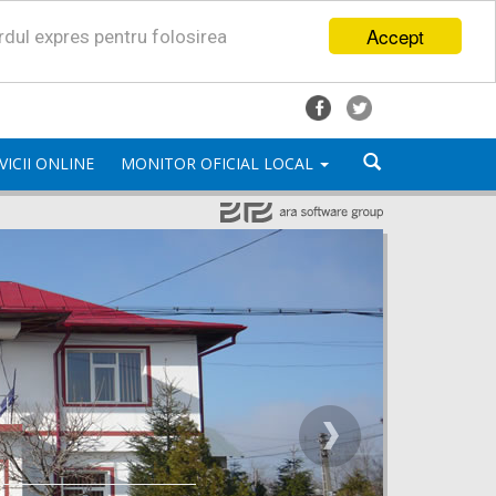
Accept
ordul expres pentru folosirea
VICII ONLINE
MONITOR OFICIAL LOCAL