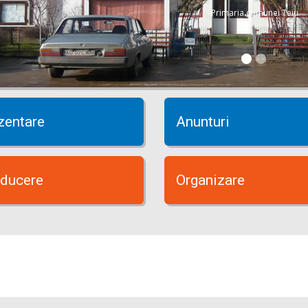
Primaria comunei Teiu
zentare
Anunturi
ducere
Organizare