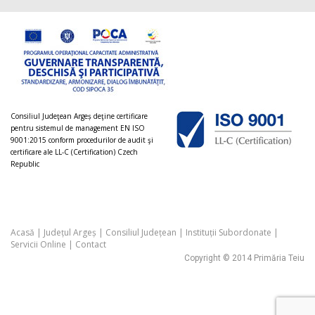
Consiliul Judeţean Argeș deţine certificare
pentru sistemul de management EN ISO
9001:2015 conform procedurilor de audit şi
certificare ale LL-C (Certification) Czech
Republic
Acasă
|
Județul Argeș
|
Consiliul Județean
|
Instituții Subordonate
|
Servicii Online
|
Contact
Copyright © 2014 Primăria Teiu