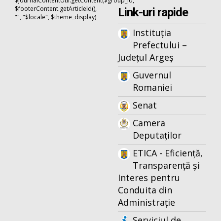
$journalContentUtil.getContent($group_id,
$footerContent.getArticleId(),
Link-uri rapide
"", "$locale", $theme_display)
Instituția
Prefectului –
Județul Argeș
Guvernul
Romaniei
Senat
Camera
Deputaților
ETICA - Eficiență,
Transparență și
Interes pentru
Conduita din
Administrație
Serviciul de