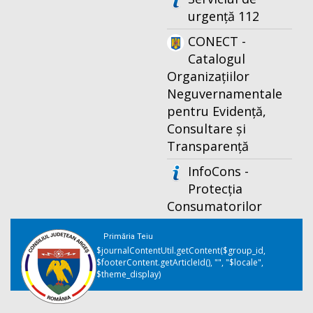
urgență 112
CONECT -
Catalogul
Organizațiilor
Neguvernamentale
pentru Evidență,
Consultare și
Transparență
InfoCons -
Protecția
Consumatorilor
Primăria Teiu
$journalContentUtil.getContent($group_id,
$footerContent.getArticleId(), "", "$locale",
$theme_display)