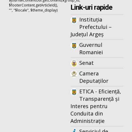
$journalContentUtil.getContent($group_id,
$footerContent.getArticleId(),
Link-uri rapide
"", "$locale", $theme_display)
Instituția
Prefectului –
Județul Argeș
Guvernul
Romaniei
Senat
Camera
Deputaților
ETICA - Eficiență,
Transparență și
Interes pentru
Conduita din
Administrație
Serviciul de