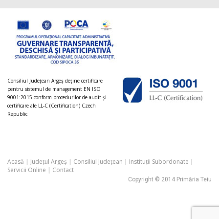
Consiliul Judeţean Argeș deţine certificare
pentru sistemul de management EN ISO
9001:2015 conform procedurilor de audit şi
certificare ale LL-C (Certification) Czech
Republic
Acasă
|
Județul Argeș
|
Consiliul Județean
|
Instituții Subordonate
|
Servicii Online
|
Contact
Copyright © 2014 Primăria Teiu