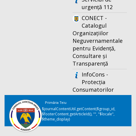
urgență 112
CONECT -
Catalogul
Organizațiilor
Neguvernamentale
pentru Evidență,
Consultare și
Transparență
InfoCons -
Protecția
Consumatorilor
Primăria Teiu
$journalContentUtil.getContent($group_id,
$footerContent.getArticleId(), "", "$locale",
$theme_display)