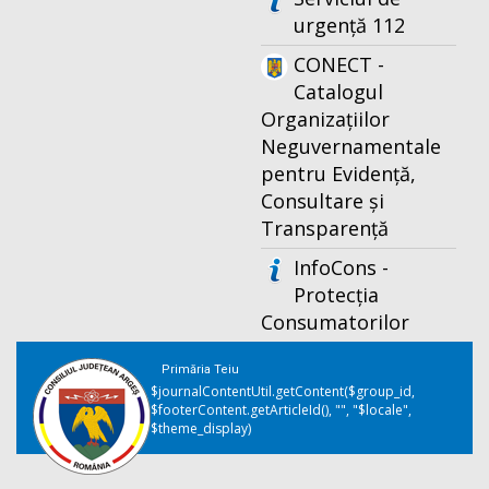
urgență 112
CONECT -
Catalogul
Organizațiilor
Neguvernamentale
pentru Evidență,
Consultare și
Transparență
InfoCons -
Protecția
Consumatorilor
Primăria Teiu
$journalContentUtil.getContent($group_id,
$footerContent.getArticleId(), "", "$locale",
$theme_display)