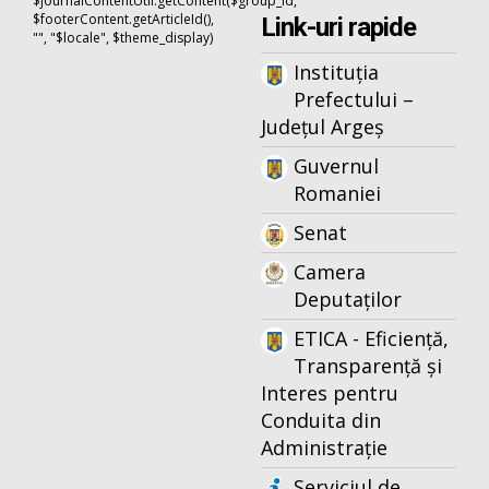
$journalContentUtil.getContent($group_id,
$footerContent.getArticleId(),
Link-uri rapide
"", "$locale", $theme_display)
Instituția
Prefectului –
Județul Argeș
Guvernul
Romaniei
Senat
Camera
Deputaților
ETICA - Eficiență,
Transparență și
Interes pentru
Conduita din
Administrație
Serviciul de