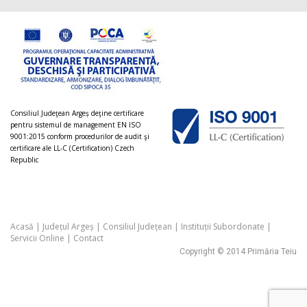
Consiliul Judeţean Argeș deţine certificare
pentru sistemul de management EN ISO
9001:2015 conform procedurilor de audit şi
certificare ale LL-C (Certification) Czech
Republic
Acasă
|
Județul Argeș
|
Consiliul Județean
|
Instituții Subordonate
|
Servicii Online
|
Contact
Copyright © 2014 Primăria Teiu