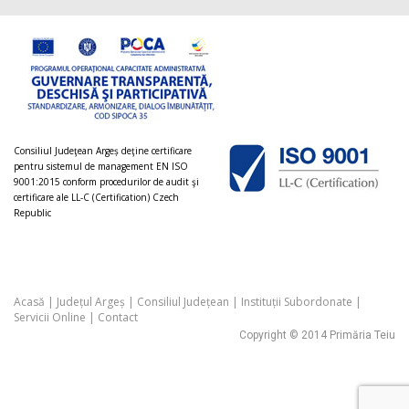
Consiliul Judeţean Argeș deţine certificare
pentru sistemul de management EN ISO
9001:2015 conform procedurilor de audit şi
certificare ale LL-C (Certification) Czech
Republic
Acasă
|
Județul Argeș
|
Consiliul Județean
|
Instituții Subordonate
|
Servicii Online
|
Contact
Copyright © 2014 Primăria Teiu