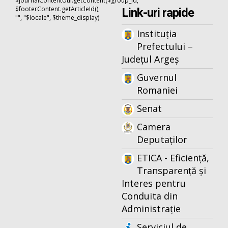
$journalContentUtil.getContent($group_id,
$footerContent.getArticleId(),
Link-uri rapide
"", "$locale", $theme_display)
Instituția
Prefectului –
Județul Argeș
Guvernul
Romaniei
Senat
Camera
Deputaților
ETICA - Eficiență,
Transparență și
Interes pentru
Conduita din
Administrație
Serviciul de