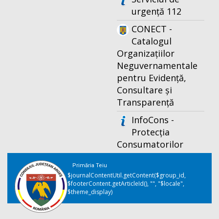
urgență 112
CONECT -
Catalogul
Organizațiilor
Neguvernamentale
pentru Evidență,
Consultare și
Transparență
InfoCons -
Protecția
Consumatorilor
Primăria Teiu
$journalContentUtil.getContent($group_id,
$footerContent.getArticleId(), "", "$locale",
$theme_display)