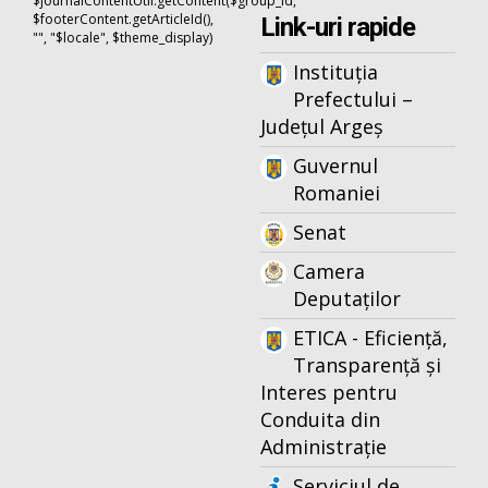
$journalContentUtil.getContent($group_id,
$footerContent.getArticleId(),
Link-uri rapide
"", "$locale", $theme_display)
Instituția
Prefectului –
Județul Argeș
Guvernul
Romaniei
Senat
Camera
Deputaților
ETICA - Eficiență,
Transparență și
Interes pentru
Conduita din
Administrație
Serviciul de