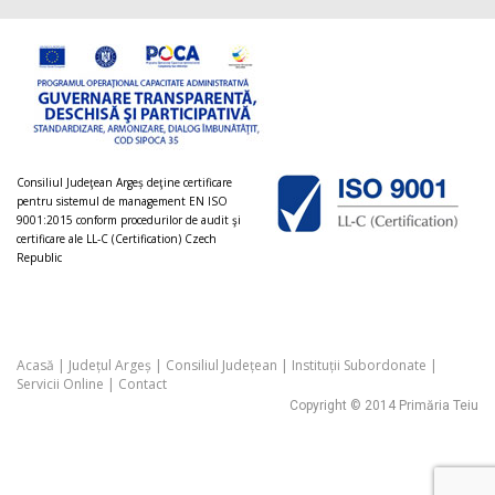
Consiliul Judeţean Argeș deţine certificare
pentru sistemul de management EN ISO
9001:2015 conform procedurilor de audit şi
certificare ale LL-C (Certification) Czech
Republic
Acasă
|
Județul Argeș
|
Consiliul Județean
|
Instituții Subordonate
|
Servicii Online
|
Contact
Copyright © 2014 Primăria Teiu