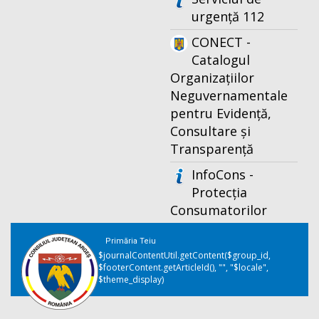
urgență 112
CONECT -
Catalogul
Organizațiilor
Neguvernamentale
pentru Evidență,
Consultare și
Transparență
InfoCons -
Protecția
Consumatorilor
Primăria Teiu
$journalContentUtil.getContent($group_id,
$footerContent.getArticleId(), "", "$locale",
$theme_display)