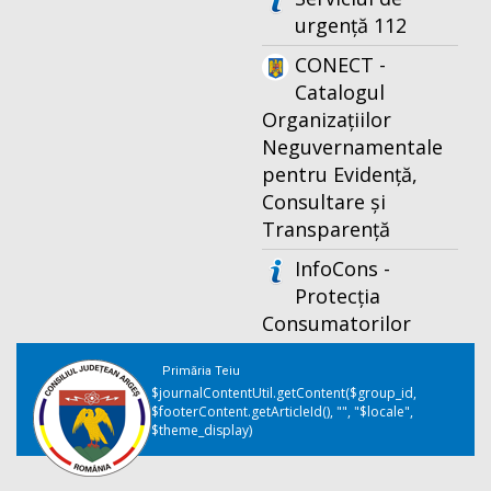
urgență 112
CONECT -
Catalogul
Organizațiilor
Neguvernamentale
pentru Evidență,
Consultare și
Transparență
InfoCons -
Protecția
Consumatorilor
Primăria Teiu
$journalContentUtil.getContent($group_id,
$footerContent.getArticleId(), "", "$locale",
$theme_display)