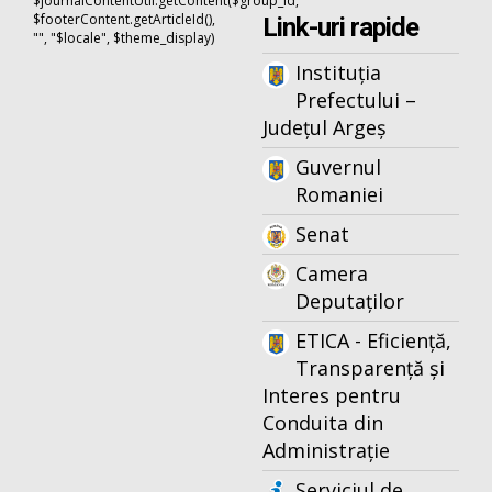
$journalContentUtil.getContent($group_id,
$footerContent.getArticleId(),
Link-uri rapide
"", "$locale", $theme_display)
Instituția
Prefectului –
Județul Argeș
Guvernul
Romaniei
Senat
Camera
Deputaților
ETICA - Eficiență,
Transparență și
Interes pentru
Conduita din
Administrație
Serviciul de