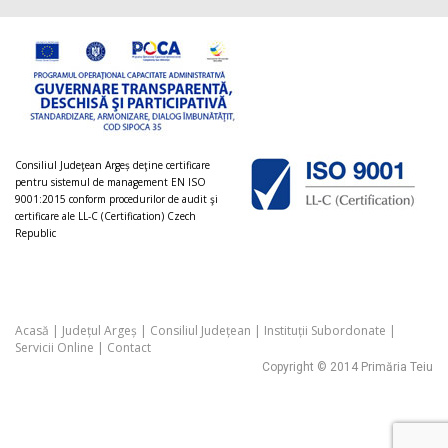
Consiliul Judeţean Argeș deţine certificare
pentru sistemul de management EN ISO
9001:2015 conform procedurilor de audit şi
certificare ale LL-C (Certification) Czech
Republic
Acasă
|
Județul Argeș
|
Consiliul Județean
|
Instituții Subordonate
|
Servicii Online
|
Contact
Copyright © 2014 Primăria Teiu