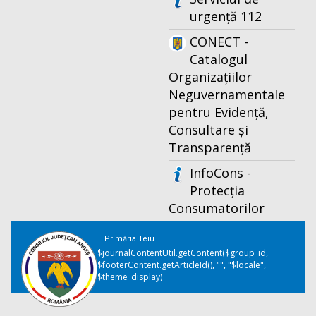
urgență 112
CONECT -
Catalogul
Organizațiilor
Neguvernamentale
pentru Evidență,
Consultare și
Transparență
InfoCons -
Protecția
Consumatorilor
Primăria Teiu
$journalContentUtil.getContent($group_id,
$footerContent.getArticleId(), "", "$locale",
$theme_display)