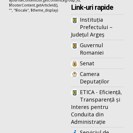
$journalContentUtil.getContent($group_id,
$footerContent.getArticleId(),
Link-uri rapide
"", "$locale", $theme_display)
Instituția
Prefectului –
Județul Argeș
Guvernul
Romaniei
Senat
Camera
Deputaților
ETICA - Eficiență,
Transparență și
Interes pentru
Conduita din
Administrație
Serviciul de