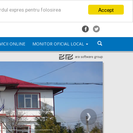
Accept
ordul expres pentru folosirea
VICII ONLINE
MONITOR OFICIAL LOCAL