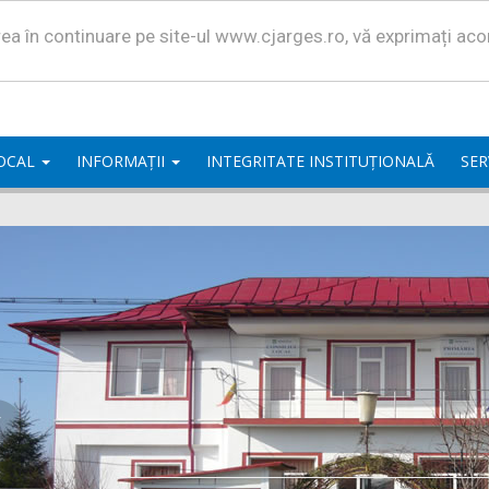
area în continuare pe site-ul www.cjarges.ro, vă exprimați ac
LOCAL
INFORMAȚII
INTEGRITATE INSTITUȚIONALĂ
SER