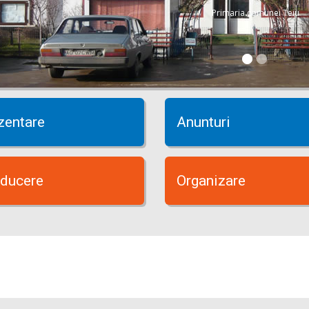
Primaria comunei Teiu
zentare
Anunturi
ducere
Organizare