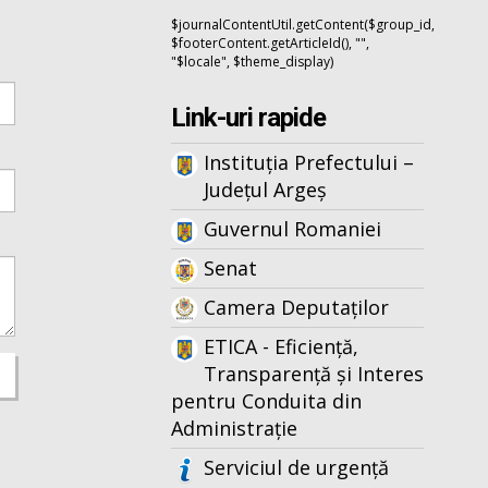
$journalContentUtil.getContent($group_id,
$footerContent.getArticleId(), "",
"$locale", $theme_display)
Link-uri rapide
Instituția Prefectului –
Județul Argeș
Guvernul Romaniei
Senat
Camera Deputaților
ETICA - Eficiență,
Transparență și Interes
pentru Conduita din
Administrație
Serviciul de urgență