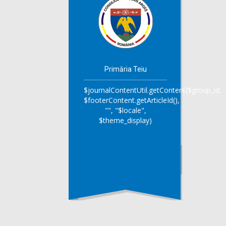
Primăria Teiu
$journalContentUtil.getContent($group_id,
$footerContent.getArticleId(),
"", "$locale",
$theme_display)